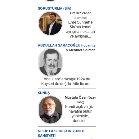
SORUŞTURMA (ŞİA)
Prf.Dr.Serdar
demirel
Ehl-i Sünnet'le
Şia'nın temel
ayrışma noktaları
ve ayrışma...
ABDULLAH SARAÇOĞLU hocamız
N.Mehmet Solmaz
AbdullahSaracoglu1924 de
Kayseri de doğdu. Aile ticaret...
SUNUŞ
Mustafa Özer (özer
Koç)
Kendi açık ve gizli
hayatını bütün
yönleriyle,
derisini...
NECİP FAZIL’IN ÇOK YÖNLÜ
ŞAHSİYETİ