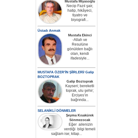
Mustafa Miyasoğlu
Necip Fazıl şair,
hatip, hikâyeci,
tiyatro ve
biyografi...
Üstadı Anmak
Mustafa Ekinci
-Allah ve
Resulüne
gönülden bağlı
olan, kendi
ifadesiyle...
MUSTAFA ÖZER’İN ŞİİRLERİ/ Galip
BOZTOPRAK
Galip Boztoprak
Kayseri; bereketli
toprak, ulu şehir;
Erciyes’in
bağrında...
SELANİKLİ DÖNMELER
Şeyma Kısakürek
Sönmezocak
Eğer ailenizin
verdiği bilgi temeli
sağlam ise; kitap...