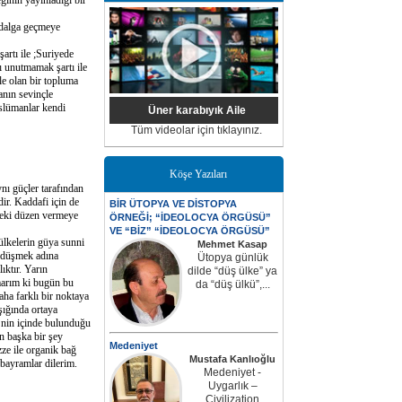
ğinin yayınladığı bir
 dalga geçmeye
artı ile ;Suriyede
ı unutmamak şartı ile
le olan bir topluma
anın sevinçle
üslümanlar kendi
Üner karabıyık Aile
Tüm videolar için tıklayınız.
Köşe Yazıları
nı güçler tarafından
ir. Kaddafi için de
BİR ÜTOPYA VE DİSTOPYA
çeki düzen vermeye
ÖRNEĞİ; “İDEOLOCYA ÖRGÜSÜ”
VE “BİZ” “İDEOLOCYA ÖRGÜSÜ”
ülkelerin güya sunni
Mehmet Kasap
t düşmek adına
Ütopya günlük
ıktır. Yarın
dilde “düş ülke” ya
umarım ki bugün bu
da “düş ülkü”,...
ha farklı bir noktaya
şığında ortaya
e’nin içinde bulunduğu
n başka bir şey
Medeniyet
ze ile organik bağ
Mustafa Kanlıoğlu
 bayramlar dilerim.
Medeniyet -
Uygarlık –
Civilization