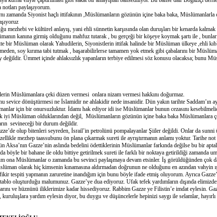
a küffar eliyle çaptırılması gibi sakat bir anlayıştan bahsediliyor. Bu bahse dair Boğaziçi derne
 notları paylaşıyorum.
zamanda Siyonist haçlı ittifakının ,Müslümanların gözünün içine baka baka, Müslümanlarla
yaşıyoruz
mezhebi ve kültürel anlayış, yani ehli sünnetin karşısında olan duruşları bir kenarda kalmak ş
ümanın kanına girmiş olduğunu mahfuz tutarak , bu gerçeği bir köşeye koymak şartı ile , bunlar
ikte bir Müslüman olarak Yahudilerin, Siyonistlerin ittifak halinde bir Müslüman ülkeye ,ehli kıb
meden, soy kırıma tabi tutmak , başarabilirlerse tamamen yok etmek gibi çabalarını bir Müslüm
ey değildir. Ümmet içinde ahlaksızlık yapanların terbiye edilmesi söz konusu olacaksa; bunu M
lerin Müslümanlara çeki düzen vermesi onlara nizam vermesi hakkını doğurmaz.
sevice dönüştürmesi ne İslamidir ne ahlakidir nede insanidir. Dün yakın tarihte Saddam’ın ay
nlar için bir onursuzluktur. İdamı hak ediyor idi ise Müslümanlar bunun cezasını kesebilmelid
çok iyi Müslüman olduklarından değil, Müslümanların gözünün içine baka baka Müslümanlara 
ın sevineceği bir durum değildir.
e’de olup bitenleri seyreden, İsrail’in petrolünü pompalayanlar Şiiler değildi. Onlar da sunni 
özellikle mezhep taassubunu ön plana çıkarmak sureti ile ayrıştırmanın anlamı yoktur. Tarihe no
Aksa’nın Gazze’nin aslında bedelini ödettiklerinin Müslümanlar farkında değilse bu bir aptall
böyle bir bahane ile oldu bittiye getirilmek sureti ile farklı bir noktaya getirildiği zamanda 
üm ona Müslümanlar o zamanda bu sevinci paylaşmaya devam etsinler. İş görüldüğünden çok da
Müslüman olarak hiç kimsenin kınamasına aldırmadan doğrunun ne olduğunu en azından vahyin ı
 fikir tespiti yapmanın zaruretine inandığım için bunu böyle ifade etmiş oluyorum. Ayrıca Gazz
r tablo oluşturduğu malumunuz. Gazze’ye dua ediyoruz. Ufak tefek yardımların dışında elimizde
rını ve hüznünü iliklerimize kadar hissediyoruz. Rabbim Gazze ye Filistin’e imdat eylesin. Gaz
, kuruluşlara yardım eylesin diyor, bu duygu ve düşüncelerle hepinizi saygı ile selamlar, hayırlı