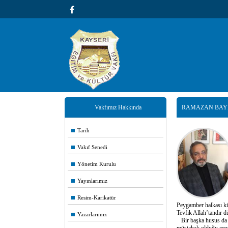
Vakfımız Hakkında
RAMAZAN BAY
Tarih
Vakıf Senedi
Yönetim Kurulu
Yayınlarımız
Resim-Karikatür
Peygamber halkası kit
Tevfik Allah’tandır d
Yazarlarımız
Bir başka husus da İr