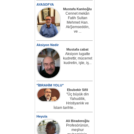
AYASOFYA
Mustafa Kanlıoğlu
Cennet mekân
Fatih Sultan
Mehmet Han.
AkŞemseddin,
ve ...
Aksiyon Nedir
Mustafa cabat
Aksiyon lugatte
kudrettir, mücerret
kudretin, işte, iş...
"İBRAHİM YOLU"
Ebubekir Sifil
"Üç büyük din
Yahudilik,
Hristiyanlık ve
İslam tarihte...
Heyula
Ali Biraderoğlu
Profesörünün,
meşhur