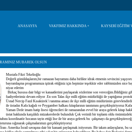
ANASAYFA
VAKFIMIZ HAKKINDA
KAYSERİ EĞİTİM 
RAMINIZ MUBAREK OLSUN
Mustafa Fikri Tekelioğlu
Değerli gönüldaşlarım,bir ramazan bayramını daha birlikte idrak etmenin sevincini yaşıyor
bayramlaşma programımıza iştirak ettiğiniz için hepinize teşekkür eder rabbimizden nice b
niyaz ederim
Birkaç hususa dair bilgi ve kanaatlerimi paylaşarak sözlerime son vereceğim.Bildiğiniz gib
faaliyetlerimiz devam ediyor .En son Talas ilçe milli eğitim müdürlüğü ile yaptığımız protok
Üstad Nercip Fazıl Kısakürek’i tanıtma amacı ile ilçe milli eğitim müdürünün görevlendird
ile üstadın Kafa kağıdı ve Peygamber halkası kitaplarının tanıtımını gerçekleştiriyoruz Ka
Yaman Dede imam hatip lisesi öğrencileri ile ramazandan evvel bir araya gelerek kitap hak
üstat hakkında karşılıklı müzakerelerde bulunduk Çok verimli bir toplantı oldu önümüzdek
abını koordinatör hocanın tayin ettiği lise ile bir araya gelerek bu çalışmayı da gerçekleştireceğ
üsturuna sığınarak çalışmalarımızı gerçekleştiriyoruz
an- Amerika İsrail savaşına dair bir kanaati paylaşmak istiyorum. Bir takım anlayışların, bu sa