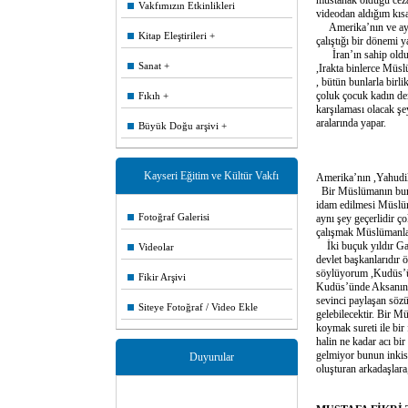
müstahak olduğu cezay
Vakfımızın Etkinlikleri
videodan aldığım kısa
Amerika’nın ve aynı 
Kitap Eleştirileri
çalıştığı bir dönemi 
İran’ın sahip olduğu 
Sanat
,Irakta binlerce Müsl
, bütün bunlarla birl
çoluk çocuk kadın de
Fıkıh
karşılaması olacak ş
aralarında yapar.
Büyük Doğu arşivi
Kayseri Eğitim ve Kültür Vakfı
Amerika’nın ,Yahudi
Bir Müslümanın bunu 
idam edilmesi Müslüma
Fotoğraf Galerisi
aynı şey geçerlidir 
çalışmak Müslümanlar
İki buçuk yıldır Gazz
Videolar
devlet başkanlarıdır 
söylüyorum ,Kudüs’ün 
Fikir Arşivi
Kudüs’ünde Aksanında 
sevinci paylaşan söz
Siteye Fotoğraf / Video Ekle
gelebilecektir. Bir 
koymak sureti ile bir
halin ne kadar acı bi
gelmiyor bunun inkisa
Duyurular
oluşturan arkadaşlara
Tüm gönüldaşlarımızın Kurban