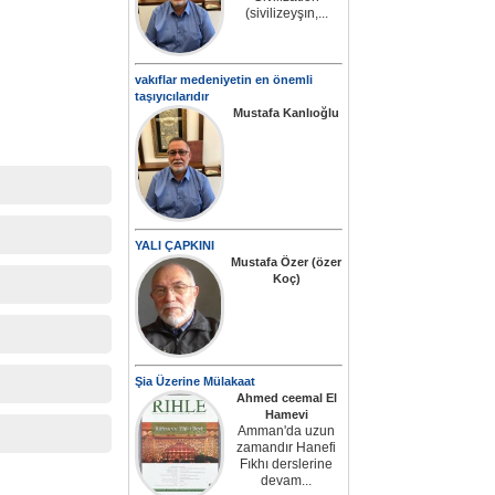
(sivilizeyşın,...
vakıflar medeniyetin en önemli
taşıyıcılarıdır
Mustafa Kanlıoğlu
YALI ÇAPKINI
Mustafa Özer (özer
Koç)
Şia Üzerine Mülakaat
Ahmed ceemal El
Hamevi
Amman'da uzun
zamandır Hanefi
Fıkhı derslerine
devam...