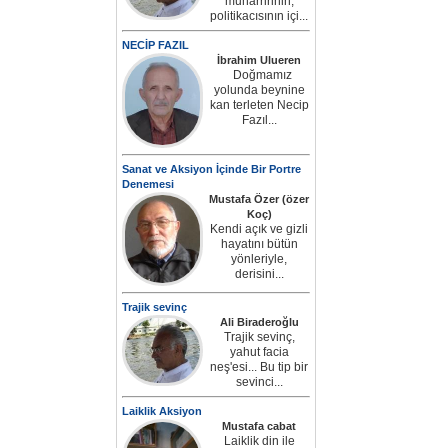
muharririnin,
politikacısının içi...
NECİP FAZIL
İbrahim Ulueren
Doğmamız
yolunda beynine
kan terleten Necip
Fazıl...
Sanat ve Aksiyon İçinde Bir Portre
Denemesi
Mustafa Özer (özer
Koç)
Kendi açık ve gizli
hayatını bütün
yönleriyle,
derisini...
Trajik sevinç
Ali Biraderoğlu
Trajik sevinç,
yahut facia
neş'esi... Bu tip bir
sevinci...
Laiklik Aksiyon
Mustafa cabat
Laiklik din ile