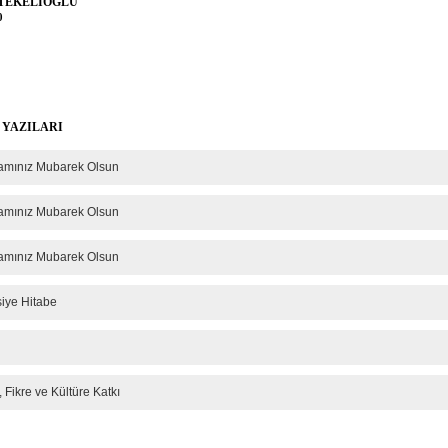
 TEKELİOĞLU
0
 YAZILARI
mınız Mubarek Olsun
mınız Mubarek Olsun
mınız Mubarek Olsun
siye Hitabe
 Fikre ve Kültüre Katkı