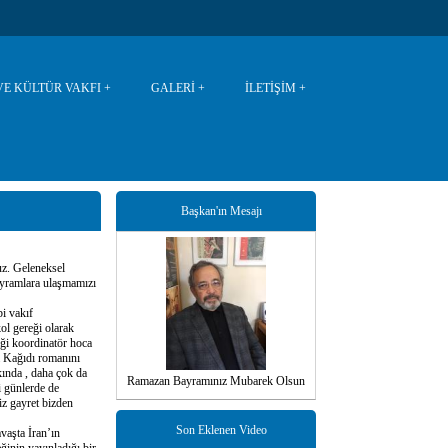
VE KÜLTÜR VAKFI
GALERİ
İLETİŞİM
Başkan'ın Mesajı
uz. Geleneksel
ayramlara ulaşmamızı
i vakıf
ol gereği olarak
iği koordinatör hoca
fa Kağıdı romanını
kında , daha çok da
Ramazan Bayramınız Mubarek Olsun
i günlerde de
iz gayret bizden
Son Eklenen Video
vaşta İran’ın