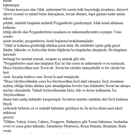
lüzum
kalmamıştır.
“Âlemin kurucusu olan Allah, mükemmel bir surette halk buyurduğu insanların, dünyevî,
uhrevî cismanî ve ruhanî bütün ihtiyaçlarını, berzah âlemine, haşir gününe kadar tatmin
edecek
şekilde, muhtelif kitaplarla muhtelif Peygamberler göndermiştir. Allah kendi ahkâmını
kullarına
tebliğ edecek olan Peygamberlerini insanların en mükemmellerinden seçmiştir. Uzun
seneler
içinde insanlar, peygambersiz, kendi başlarına bırakılmamışladır.
“Allah’ın kullarına gönderdiği ahkâma şeriat denir. Bu müddetler içinde gelip geçen
âlimler, hâkimler ve feylosoflar bütün bilgilerini bu kitaplardan almışlardır. Bu kitapların
haricinde
herhangi bir menfaat ummak, seraptan su ummak gibi olur.
“Peygamberlere nazil olan kitapların Kur’an’dan sonra en mükemmeli ve en mufassalı,
Musa Aleyhisselâma inen Tevrat idi. Tevrat bin sûreden müteşekkildi ve her sûrede bin
âyet
vardı. İnsanlar binlerce sene Tevrat’la amel etmişlerdir.
“Musa Aleyhisselâmdan sonra İsa Aleyhisselâma İncil nâzil olmuştur. İncil, insanların
muhtaç olduğu bütün ahkâmı içine almadığından İseviler bazı hükümleri Tevrat’tan almaya
mecbur olmuşlardır. Yahudi feylosoflarından birisi, hile ve desise kullanarak, İsa
Aleyhisselâmın
dinine bazı yanlış hükümler karıştırmıştır. İsevilerin muteber tuttukları dört İncil kitabının
birçok
yerlerinde birbirine zıt ve muhalif hükümler görülüyor ki, bu da İsa dinini nasıl tahrif
ettiklerini
gösterir.
“Eflâtun, Sokrat, Aristo, Calinos, Fisagores, Batlamyos gibi Yunan hükeması, bunlardan
evvel ve sonra gelen hâkimler, İskenderiye Medresesi, Roma Hukuku, Berahime, Buda
vesair