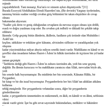
rejimde
yaşayabilirlerdi. Yani monarşi, Kur'an'a ve sünnete aykırı düşmüyordu.”[11]
Burada Esseyyid Abdülhakim Efendi Hazretleri’nin, (Bir devirde) Yargıtay üyelerinden,
tanınmış birinin sualine verdiği cevabın giriş bölümünü bir takım eleştirilere de cevap
olması
bakımından alıyorum:
“Sualler çok derin ve geniş olduğundan cevapların da mevzua uygun olması için delilli,
esaslı ve doğru yazılması icap eder. Bu cevabın çok tedbirli ve dikkatli bir şekilde takip
edilmesi
lâzımdır. Gelip geçmiş bütün âlimlerin, âkillerin, fazılların çok üstünde olan Muhiddin-i
Arabî’nin
keşfine, tahkikine ve tetkikine göre kâinatın, ulvisinden süflisine ve yaradılışından yok
oluşuna
kadar yüzyirmidokuz milyar altıyüz milyon senelik ömrü vardır. Mahlûkatın en kâmil ve en
şereflisi olan insanların babası Hazret-i Âdem’in hilkâtı üzerinden de üçyüzon bin yıl kadar
bir
zaman geçmiştir.
“Tarihlerin dediği gibi Hazret-i Âdem’in zuhuru üzerinden altı, yedi bin sene geçmiş
değildir. Bu âlemin kurucusu ve bu mahlûkatın yaratıcısı olan Allah, mevcudatı böyle altı,
yedi
bin senede halk buyurmamıştır. Bu müddetin her bin senesinde, Kâinatın Hâlikı, bir
Peygamber,
bir kitap ve bir din inzal buyurmuştur. Peygamberlerin her biri Allah’tan aldıkları ahkâmı
kullarına
tebliğ etmişlerdir. Her peygamberin vefatından sonra, diğer bir peygamberin
gönderilmesine
kadar, o peygamberin ümmetinden en mükemmeli, en âkili, en kâmili ve en âlimi, nebîsinin
vârisi
olarak vazife görür. İşte bu gibi zevat sayesinde hükümdarlara, meliklere ve hâkimlere