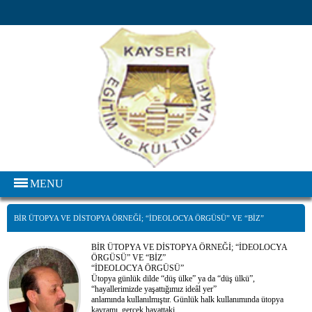
MENU
BİR ÜTOPYA VE DİSTOPYA ÖRNEĞİ; “İDEOLOCYA ÖRGÜSÜ” VE “BİZ”
“İDEOLOCYA ÖRGÜSÜ”
BİR ÜTOPYA VE DİSTOPYA ÖRNEĞİ; “İDEOLOCYA
ÖRGÜSÜ” VE “BİZ”
“İDEOLOCYA ÖRGÜSÜ”
Ütopya günlük dilde “düş ülke” ya da “düş ülkü”,
“hayallerimizde yaşattığımız ideâl yer”
anlamında kullanılmıştır. Günlük halk kullanımında ütopya
kavramı, gerçek hayattaki