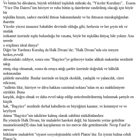
Ve bütün bu dâvaların, büyük tefekkürî topluluk mihrakı da, “Yüceler Kurultayı”... Esasta
“Yüce Din Dairesi”nin hüviyet ve ruhu bütün iş dairelerine sindirilmiş olacağı için böyle
bir
teşkilâta lüzum, sadece meslekî ihtisas bakımındandır ve bu ihtisasın murakıplığından
ibarettir.
Yüceler yücesi muazzez Sahabiler devrinde olduğu gibi, herkesin ve her şeyin tek ve
mutlak
istikamet üzerinde toplu bulunduğu bir vasatta, böyle bir teşkilâta ihtiyaç bile yoktur. Ana
nerede
o erişilmez ideal dünya?
Diğer bir Yardımcı Kuruluş da Halk Divanı’dır; “Halk Divanı”nda söz isteyen
herkes,evvelâ
dâvasındaki ciddiyet, sonra onu “Başyüce”ye gelinceye kadar alâkalı makamlar nezdinde
takip
etmiş olup olmamak, sonra da ortaya attığı şartler üzerinde doğruluk ve hâlislik
noktasından
şiddetle mesuldür. Bunlar üzerinde en küçük eksiklik, yanlışlık ve yalancılık, cüret
edicisini,
“milletin fikir, hürriyet ve dâva hakkını suistimal noktası”ndan en acı mahkûmiyete
sürükler. Buna
karşılık, doğru olmak ve daha evvel takip edilip neticelendirilmemiş bulunmak şartıyle en
küçük
hak, “Başyüce” nezdinde derhal kabullerin en büyüğünü kazanır; ve kemmiyet ve ve
keyfiyeti
daima “Başyüce”nin takdirine kalmış olarak sahibini mükâfatlandırır.
Bu yönüyle Halk Divanı, bir muhalefet hareketi değil, bir hizmetin yerine getirilme
muamelesinde[9] olası hak kayıplarının en üst mercie dile getirilmesidir. Necip Fazıl’ın
mevcut
hükûmete muhalefeti “siyaset sosyolojisindeki selefi Platon’dur. En iyisini bulma cehdi
Platon’la