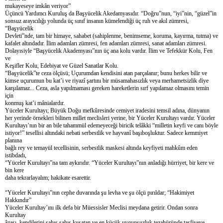
mukayeseye imkân veriyor”
Üçüncü Yardımcı Kuruluş da Başyücelik Akedamyasıdır. “Doğru”nun, “iyi”nin, “güzel”in
sonsuz arayıcılığı yolunda üç sınıf insanın kümelendiği üç ruh ve akıl zümresi,
“Başyücelik
Devleti”nde, tam bir himaye, sahabet (sahiplenme, benimseme, koruma, kayırma, tutma) ve
kafalet altındadır. İlim adamları zümresi, fen adamları zümresi, sanat adamları zümresi.
Dolayısiyle “Başyücelik Akademyası”nın üç ana kolu vardır. İlim ve Tefekkür Kolu, Fen
ve
Keşifler Kolu, Edebiyat ve Güzel Sanatlar Kolu.
“Başyücelik”te ceza ölçüsü; Uçurumdan kendisini atan parçalanır; bunu herkes bilir ve
kimse uçurumun bu kat’i ve riyazî şartını bir müsamahasızlık veya merhametsizlik diye
karşılamaz... Ceza, asla yapılmaması gereken hareketlerin sırf yapılamaz olmasını temin
için
konmuş kat’i mânialardır.
Yüceler Kurultayı; Büyük Doğu mefkûresinde cemiyet iradesini temsil adına, dünyanın
her yerinde örnekleri bilinen millet meclisleri yerine, bir Yüceler Kurultayı vardır. Yüceler
Kurultayı’nın bir an bile tahammül edemeyeceği biricik telâkki “milletin keyfi ve canı böyle
istiyor!” tesellisi altındaki nebati serbestlik ve hayvanî başıboşluktur. Sadece kemmiyet
planına
bağlı rey ve temayül tecellisinin, serbestlik maskesi altında keyfiyeti mahkûm eden
istibdadı,
“Yüceler Kurultayı”na tam aykırıdır. “Yüceler Kurultayı”nın anladığı hürriyet, bir kere ve
bin kere
daha tekrarlayalım; hakikate esarettir.
“Yüceler Kurultayı”nın cephe duvarında şu levha ve şu ölçü pırıldar; “Hakimiyet
Hakkındır”
Yüceler Kurultay’ını ilk defa bir Müessisler Meclisi meydana getirir. Ondan sonra
Kurultay
âzası, kendilerini şahıs şahıs kuşatan ve en küçük uygunsuzluk tezahüründe tasfiyeye