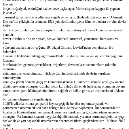
Devleti
birçok coğrafyada etkinliğini kaybetmeye başlamıştır. Modernleşme kaygısı ile yapılan
Islahat ve
Tanzimat girişimleri de zayıflamayı engelleyememiştir. (hızlandırdığı açık. m.k.) Osmanlı
Devleti’nin çöküşünün ardından 1923 yılında Cumhuriyetin ilânı ile modern bir ulus devlet
hedefi
ile Türkiye Cumhuriyeti kurulmuştur. Cumhuriyetin ilânıyla Türkiye Cumhuriyeti adıyla
yeni bir
devlet kurulmuş olsa da siyasal, sosyal, kültürel, kurumsal, yönetimsel, bürokratik ve
kamu
yönetimi yapılarının bir çoğunu 19. yüzyıl Osmanlı Devleti’nden devralmıştır. Bu
bakımdan
Osmanlı Devleti’nin niteliği ağır basmaktadır. Bu dönüşümü yapan kişilerin bir çoğunun
Osmanlı
bürokrasinden gelmesi geleneklerin, değerlerin, davranışların ve tutumların (olumlu-
olumsuz)
aktarılmasına neden olmuştur. Türkiye Cumhuriyeti tarihinde devletin kuruluşu,
cumhuriyetin
ilanı, çok partili döneme geçiş ve Cumhurbaşkanlığı Hükümet Sistemine geçiş çok önemli
dönüm noktaları olmuştur. Cumhuriyetin kurulduğu dönemde halâ savaş ortamının devam
etmesi ve tek parti hâkimiyetinin olması, sağlıklı ve halkın görüş ve düşüncelerini dikkate
alan
bir yapının oluşmasını engellemiştir.
1950’li yıllardan sonra çok partili hayata geçiş ile beraber toplumsal yapıda ve
parlamenter sistemin etkileri daha belirgin hale gelmeye başlamıştır. Bu dönemlerde ise
koalisyon hükûmetlerinin uyuşmazlık sorunları bürokrasinin gücünün artmasına neden
olmuştur.. Parlamenter sistemin uygulandığı dönemlerde yaşanan sorunlara çözüm arayışı
başkanlık ve yarı başkanlık sistemlerinin denenmesi fikrini güçlendirmiştir. 16 Nisan 2017
tarihli