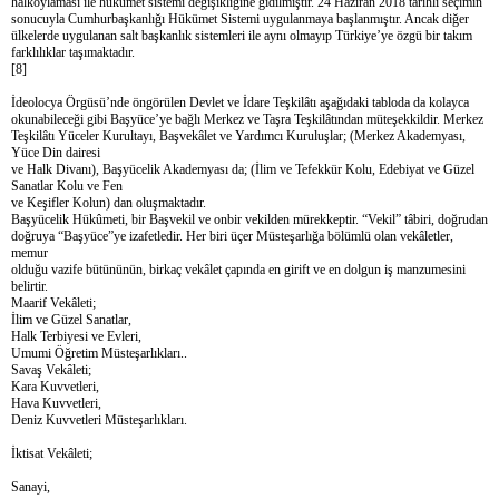
halkoylaması ile hükûmet sistemi değişikliğine gidilmiştir. 24 Haziran 2018 tarihli seçimin
sonucuyla Cumhurbaşkanlığı Hükümet Sistemi uygulanmaya başlanmıştır. Ancak diğer
ülkelerde uygulanan salt başkanlık sistemleri ile aynı olmayıp Türkiye’ye özgü bir takım
farklılıklar taşımaktadır.
[8]
İdeolocya Örgüsü’nde öngörülen Devlet ve İdare Teşkilâtı aşağıdaki tabloda da kolayca
okunabileceği gibi Başyüce’ye bağlı Merkez ve Taşra Teşkilâtından müteşekkildir. Merkez
Teşkilâtı Yüceler Kurultayı, Başvekâlet ve Yardımcı Kuruluşlar; (Merkez Akademyası,
Yüce Din dairesi
ve Halk Divanı), Başyücelik Akademyası da; (İlim ve Tefekkür Kolu, Edebiyat ve Güzel
Sanatlar Kolu ve Fen
ve Keşifler Kolun) dan oluşmaktadır.
Başyücelik Hükûmeti, bir Başvekil ve onbir vekilden mürekkeptir. “Vekil” tâbiri, doğrudan
doğruya “Başyüce”ye izafetledir. Her biri üçer Müsteşarlığa bölümlü olan vekâletler,
memur
olduğu vazife bütününün, birkaç vekâlet çapında en girift ve en dolgun iş manzumesini
belirtir.
Maarif Vekâleti;
İlim ve Güzel Sanatlar,
Halk Terbiyesi ve Evleri,
Umumi Öğretim Müsteşarlıkları..
Savaş Vekâleti;
Kara Kuvvetleri,
Hava Kuvvetleri,
Deniz Kuvvetleri Müsteşarlıkları.
İktisat Vekâleti;
Sanayi,