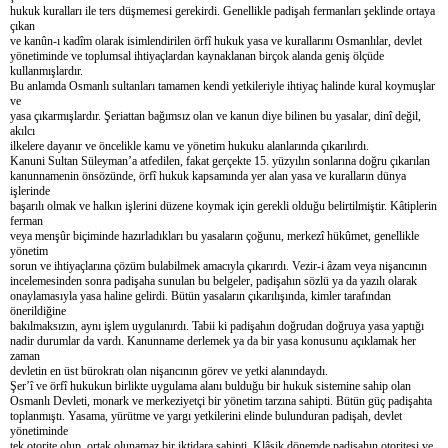
hukuk kuralları ile ters düşmemesi gerekirdi. Genellikle padişah fermanları şeklinde ortaya
çıkan
ve kanûn-ı kadîm olarak isimlendirilen örfî hukuk yasa ve kurallarını Osmanlılar, devlet
yönetiminde ve toplumsal ihtiyaçlardan kaynaklanan birçok alanda geniş ölçüde
kullanmışlardır.
Bu anlamda Osmanlı sultanları tamamen kendi yetkileriyle ihtiyaç halinde kural koymuşlar
ve
yasa çıkarmışlardır. Şeriattan bağımsız olan ve kanun diye bilinen bu yasalar, dinî değil,
akılcı
ilkelere dayanır ve öncelikle kamu ve yönetim hukuku alanlarında çıkarılırdı.
Kanuni Sultan Süleyman’a atfedilen, fakat gerçekte 15. yüzyılın sonlarına doğru çıkarılan
kanunnamenin önsözünde, örfî hukuk kapsamında yer alan yasa ve kuralların dünya
işlerinde
başarılı olmak ve halkın işlerini düzene koymak için gerekli olduğu belirtilmiştir. Kâtiplerin
ferman
veya menşûr biçiminde hazırladıkları bu yasaların çoğunu, merkezî hükûmet, genellikle
yönetim
sorun ve ihtiyaçlarına çözüm bulabilmek amacıyla çıkarırdı. Vezir-i âzam veya nişancının
incelemesinden sonra padişaha sunulan bu belgeler, padişahın sözlü ya da yazılı olarak
onaylamasıyla yasa haline gelirdi. Bütün yasaların çıkarılışında, kimler tarafından
önerildiğine
bakılmaksızın, aynı işlem uygulanırdı. Tabii ki padişahın doğrudan doğruya yasa yaptığı
nadir durumlar da vardı. Kanunname derlemek ya da bir yasa konusunu açıklamak her
zaman
devletin en üst bürokratı olan nişancının görev ve yetki alanındaydı.
Şer’î ve örfî hukukun birlikte uygulama alanı bulduğu bir hukuk sistemine sahip olan
Osmanlı Devleti, monark ve merkeziyetçi bir yönetim tarzına sahipti. Bütün güç padişahta
toplanmıştı. Yasama, yürütme ve yargı yetkilerini elinde bulunduran padişah, devlet
yönetiminde
tek otorite olup, ortak olunamaz bir iktidara sahipti. Klâsik dönemde padişahın otoritesi ve