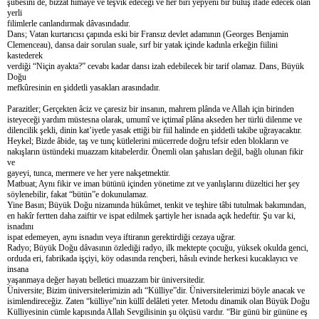
şubesini de, bizzat himaye ve teşvik edeceği ve her biri yepyeni bir buluş ifade edecek olan
yerli
filimlerle canlandırmak dâvasındadır.
Dans; Vatan kurtarıcısı çapında eski bir Fransız devlet adamının (Georges Benjamin
Clemenceau), dansa dair sorulan suale, sırf bir yatak içinde kadınla erkeğin fiilini
kastederek
verdiği “Niçin ayakta?” cevabı kadar dansı izah edebilecek bir tarif olamaz. Dans, Büyük
Doğu
mefkûresinin en şiddetli yasakları arasındadır.
Parazitler; Gerçekten âciz ve çaresiz bir insanın, mahrem plânda ve Allah için birinden
isteyeceği yardım müstesna olarak, umumî ve içtimaî plâna akseden her türlü dilenme ve
dilencilik şekli, dinin kat’iyetle yasak ettiği bir fiil halinde en şiddetli takibe uğrayacaktır.
Heykel; Bizde âbide, taş ve tunç kütlelerini mücerrede doğru tefsir eden blokların ve
nakışların üstündeki muazzam kitabelerdir. Önemli olan şahısları değil, bağlı olunan fikir
ve
gayeyi, tunca, mermere ve her yere nakşetmektir.
Matbuat; Aynı fikir ve iman bütünü içinden yönetime zıt ve yanlışlarını düzeltici her şey
söylenebilir, fakat “bütün”e dokunulamaz.
Yine Basın; Büyük Doğu nizamında hükûmet, tenkit ve teşhire tâbi tutulmak bakımından,
en hakîr fertten daha zaiftir ve ispat edilmek şartiyle her isnada açık hedeftir. Şu var ki,
isnadını
ispat edemeyen, aynı isnadın veya iftiranın gerektirdiği cezaya uğrar.
Radyo; Büyük Doğu dâvasının özlediği radyo, ilk mektepte çocuğu, yüksek okulda genci,
orduda eri, fabrikada işçiyi, köy odasında rençberi, hâsılı evinde herkesi kucaklayıcı ve
insana
yaşanmaya değer hayatı belletici muazzam bir üniversitedir.
Üniversite; Bizim üniversitelerimizin adı “Külliye”dir. Üniversitelerimizi böyle anacak ve
isimlendireceğiz. Zaten “külliye”nin küllî delâleti yeter. Metodu dinamik olan Büyük Doğu
Külliyesinin cümle kapısında Allah Sevgilisinin şu ölçüsü vardır. “Bir günü bir gününe eş