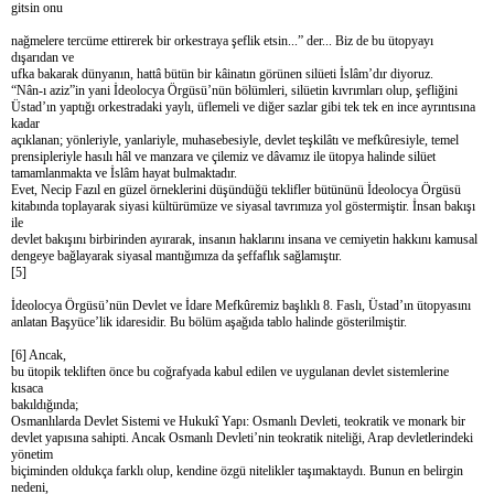
gitsin onu
nağmelere tercüme ettirerek bir orkestraya şeflik etsin...” der... Biz de bu ütopyayı
dışarıdan ve
ufka bakarak dünyanın, hattâ bütün bir kâinatın görünen silüeti İslâm’dır diyoruz.
“Nân-ı aziz”in yani İdeolocya Örgüsü’nün bölümleri, silüetin kıvrımları olup, şefliğini
Üstad’ın yaptığı orkestradaki yaylı, üflemeli ve diğer sazlar gibi tek tek en ince ayrıntısına
kadar
açıklanan; yönleriyle, yanlariyle, muhasebesiyle, devlet teşkilâtı ve mefkûresiyle, temel
prensipleriyle hasılı hâl ve manzara ve çilemiz ve dâvamız ile ütopya halinde silüet
tamamlanmakta ve İslâm hayat bulmaktadır.
Evet, Necip Fazıl en güzel örneklerini düşündüğü teklifler bütününü İdeolocya Örgüsü
kitabında toplayarak siyasi kültürümüze ve siyasal tavrımıza yol göstermiştir. İnsan bakışı
ile
devlet bakışını birbirinden ayırarak, insanın haklarını insana ve cemiyetin hakkını kamusal
dengeye bağlayarak siyasal mantığımıza da şeffaflık sağlamıştır.
[5]
İdeolocya Örgüsü’nün Devlet ve İdare Mefkûremiz başlıklı 8. Faslı, Üstad’ın ütopyasını
anlatan Başyüce’lik idaresidir. Bu bölüm aşağıda tablo halinde gösterilmiştir.
[6] Ancak,
bu ütopik tekliften önce bu coğrafyada kabul edilen ve uygulanan devlet sistemlerine
kısaca
bakıldığında;
Osmanlılarda Devlet Sistemi ve Hukukî Yapı: Osmanlı Devleti, teokratik ve monark bir
devlet yapısına sahipti. Ancak Osmanlı Devleti’nin teokratik niteliği, Arap devletlerindeki
yönetim
biçiminden oldukça farklı olup, kendine özgü nitelikler taşımaktaydı. Bunun en belirgin
nedeni,