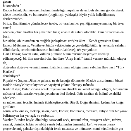
geçen
hüsrandadır.”
Batıda Tahsil; Bu mücerret ifadenin kastettiği müşahhas dâva, Batı âlemine gönderilecek
talebe meselesidir; ve bu mesele, (bugün için yaklaşık) ikiyüz yıllık halledilmemiş
dertlerimizden
biridir. Batı âlemine gönderilecek talebe, bir taraftan her şeyi öğrenmeye muhtaç bir tavır
temsil
ederken, öbür taraftan her şeyi bilen bir iç edânın da sahibi olacaktır. Yani bir taraftan en
basit
bir talebe, öbür taraftan en muğlak (anlaşılması zor) bir âlim... Kendi gayesinin âlimi...
Ecnebi Mütehassıs; Ve nihayet bütün vekâletlerin çerçevelediği bütün iş ve tatbik sahaları
dâhil olarak, ecnebi mütehassısın bulundurulabileceği tek yer yoktur.
Harf Dâvası; Kavim üstü, küllî bir şümulle bütün mü’min beşeriyete atfedilip
edilemeyeceği bir ilim meselesi olan harflere “Arap Harfi” ismini vermek mümkün oluyor
da,
doğrudan doğruya ve münhasıran Lâtinlerin malı olduğu ilmen sabit harflere nasıl “Türk
Harfleri”
denebiliyor?
Kıyafet ve Şapka; Dâva ne şalvara, ne de kavuğa dönmekte. Madde unsurlarının, bizzat
madde sıfatiyle hiçbir kıymet ve haysiyeti yoktur. Her şey mânada...
Kadın Kılığı; Bütün cihana örnek diye takdim etmekle mükellef olduğu kılığını, bir taraftan
mücerret kadın zarafet ve şahsiyetinin en ileri ifadesi, öbür taraftan da İslâmî ve ahlâkî
edeplerin
en mükemmel tecellisi halinde âbideleştirecektir. Büyük Doğu âleminin kadını, bu kılığa
girdikten
sonra, artık ona ev, mektep, salon, daire, konser, konferans, merasim; zatiyle dini bir yasak
belirtmeyen her yer açık ve serbesttir.
Vaizler; Bundan böyle, dîni bilgi, tasavvufî zevk, umumî irfan, muaşeret edebi, terbiye,
zarafet, derinlik, telkin ve tebliğ sanatı bakımından tamamlığı kat’i ve resmî olarak
çerçevelenmiş şahıslar dışında hiçbir ferde muazzez ve münezzeh cami kürsülerinde yer