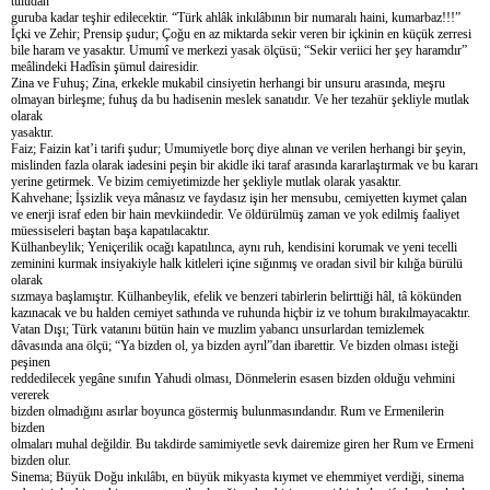
tulûdan
guruba kadar teşhir edilecektir. “Türk ahlâk inkılâbının bir numaralı haini, kumarbaz!!!”
İçki ve Zehir; Prensip şudur; Çoğu en az miktarda sekir veren bir içkinin en küçük zerresi
bile haram ve yasaktır. Umumî ve merkezi yasak ölçüsü; “Sekir veriici her şey haramdır”
meâlindeki Hadîsin şümul dairesidir.
Zina ve Fuhuş; Zina, erkekle mukabil cinsiyetin herhangi bir unsuru arasında, meşru
olmayan birleşme; fuhuş da bu hadisenin meslek sanatıdır. Ve her tezahür şekliyle mutlak
olarak
yasaktır.
Faiz; Faizin kat’i tarifi şudur; Umumiyetle borç diye alınan ve verilen herhangi bir şeyin,
mislinden fazla olarak iadesini peşin bir akidle iki taraf arasında kararlaştırmak ve bu kararı
yerine getirmek. Ve bizim cemiyetimizde her şekliyle mutlak olarak yasaktır.
Kahvehane; İşsizlik veya mânasız ve faydasız işin her mensubu, cemiyetten kıymet çalan
ve enerji israf eden bir hain mevkiindedir. Ve öldürülmüş zaman ve yok edilmiş faaliyet
müessiseleri baştan başa kapatılacaktır.
Külhanbeylik; Yeniçerilik ocağı kapatılınca, aynı ruh, kendisini korumak ve yeni tecelli
zeminini kurmak insiyakiyle halk kitleleri içine sığınmış ve oradan sivil bir kılığa bürülü
olarak
sızmaya başlamıştır. Külhanbeylik, efelik ve benzeri tabirlerin belirttiği hâl, tâ kökünden
kazınacak ve bu halden cemiyet sathında ve ruhunda hiçbir iz ve tohum bırakılmayacaktır.
Vatan Dışı; Türk vatanını bütün hain ve muzlim yabancı unsurlardan temizlemek
dâvasında ana ölçü; “Ya bizden ol, ya bizden ayrıl”dan ibarettir. Ve bizden olması isteği
peşinen
reddedilecek yegâne sınıfın Yahudi olması, Dönmelerin esasen bizden olduğu vehmini
vererek
bizden olmadığını asırlar boyunca göstermiş bulunmasındandır. Rum ve Ermenilerin
bizden
olmaları muhal değildir. Bu takdirde samimiyetle sevk dairemize giren her Rum ve Ermeni
bizden olur.
Sinema; Büyük Doğu inkılâbı, en büyük mikyasta kıymet ve ehemmiyet verdiği, sinema