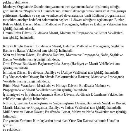
pekleştirebilmekte...
İdeolocya Örgüsünde Üstadın ütopyasını en ince ayrıntısına kadar düşünmüş olduğu
görülmekte ve “Başyücelik Hükûmeti”nin, ruhunu dayadığı büyük iman ve dünya görüşü
plâtforması üzerinde ve sayısız ve mücerred dâva arasında, basit hükûmet programlarının
müşahhas ameliye hedefleri bakımından başlıca 11 dâvası olduğunu açıklamıştır. Bunlar,
Ruh ve Ahlâk Dâvası, Maarif, Matbuat ve Propaganda, Adliye ve Dahiliye Vekâletleri tam
işbirliği halinde olacak.
Umumî İrfan Dâvası; Bu dâvada Maarif, Matbuat ve Propaganda, ve İktisat Vekâletleri
tam işbirliği halindedir.
Köy ve Köylü Dâvasıİ; Bu dâvada Maarif, Dahiliye, Matbuat ve Propaganda, Sağlık ve
Bakım ve İktisat Vekâletleri tam işbirliği halindedir.
Şehir ve Umran Dâvası; Bu dâvada Dahiliye, Matbuat ve Propaganda, Nafia, Sağlık ve
Bakım Vekâletleri tam işbirliği halindedir.
Ordu Dâvası; Bu dâvada Başkurmaylıkla, Savaş (Harbiye) ve Maarif Vekâletleri tam
işbirliği halindedir.
İç İnzibat Dâvası; Bu dâvada, Dahiliye ve İAdliye Vekâletleri tam işbirliği halindedir.
Dış Münasebetler Dâvası; Bu dâvada Başkurmaylıkla Hariciye, Matbuat ve Propaganda
Vekâletleri tam işbirliği halindedir.
Bütün Neşir Vasıtalarını Murâkabe ve Himaye Dâvası; Bu dâvada Matbuat ve
Propaganada ve Maarif Vekâletleri tam bir işbirliği halindedir.
İş Emnişyeti ve İş Sahaları Arasında Âhenk Dâvası; Bu dâvada Düzenleme Vakâleti her
vekâletle tam işbirliği halindedir.
Nüfusu Çoğaltma, Güzelleştirme ve Sağlamlaştırma Dâvası; Bu dâvada Sağlık ve Bakım,
Maarif, Matbuat ve Propaganda, Dahiliye ve İktisat Vekâletleri tam işbirliği halindedir.
Millî Servet ve İktisat Dâvası; Bu dâvada, İktisat, Maliye ve Nafia Vakâletleri tam işbirliği
halindedir.
Öte yandan Yardımcı Kuruluşlardan birisi olan Yüce Din Dairesi hakkında Üstad’ın
görüşü
şu şekildedir;