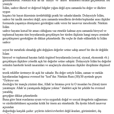
güdülmektedir. Nitekim Kur’an’da “dünya” ve “ahiret” kelimeleri birlikte geçmektedir. Bu
yönüyle
İslâm, sadece ilkesel ve değersel bilgiler yığını değil aynı zamanda bu değer ve ilkelere
uygun
kuşatıcı bir hayat düzeninin üretilebildiği pratik bir sahadır/alandır. Dolayısiyle İslâm,
sadece bir tasdik meselesi değil; aynı zamanda temsillerin devletler/toplumlar arası ilişkiler
formunda yaşantıya dönüşmesi gerektiğini salık veren bir tasavvur meselesidir. Nitekim
İslâm
sadece hayatın kutsal bir amacı olduğunu vaz etmekle kalmaz aynı zamanda bireysel ve
toplumsal hayatın tüm boyutlarında gerçekleşen her türden ilişkinin hangi meşru zeminde
gerçekleşmesi gerektiğine de dikkat çekmektedir. Bu veçhe ile ifade edilmelidir ki İslâm
sadece
soyut bir metafizik olmadığı gibi değişken değerler setine sahip amorf bir din de değildir.
İslam
bireysel ve toplumsal hayatın farklı örgütsel boyutlarında (sosyal, siyasal, ekonomik vb.)
gerçekleşen ilişkilere yönelik açık bir değerler setine sahiptir. Dolayısiyle İslâm bu değerler
setinden hareketle kendi tasarımları ve araçlarıyla uluslararası ilişkiler disiplinine düşünsel
ve
teorik teklifler üretmeye de açık bir sahadır. Bu değer setiyle İslâm, zaman ve mekân
kayıtlarından bağımsız evrensel bir “kod”dur. Nitekim Rum (30)/30 ayetinde geçen
“Öyleyse sen
dosdoğru bir inançla yüzünü dine, Allah’ın fıtratına çevir ki O insanları bu (fıtrat) üzere
yaratmıştır. Allah’ın yaratışında değişme yoktur.” ifadeleri açık bir şekilde bu evrensel
yaradılış
gerçeğine dikkat çekmektedir.
Buna göre fıtrat esaslarına uyum ve/ya uygunluk doğal ve sosyal dengelerin sağlanması
ve sürdürülebilmesi açısından kritik bir önem arz etmektedir. Bu âyetin felsefi tasavvur
açısından
doğurduğu karşılık şudur: şeylerin özleri/cevherleri değil ârazları, görünümleri, dış