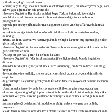
istihsale gerçek göziyle bakılamaz.
Vesaire; Büyük Doğu idealinin pratikteki şekilleriyle dünyası, bir sefa çerçevesi değil, ilâhi
aşk ve gâye uğrunda bir cefa çevresidir.
İdeolocya Örgüsü ve Başyücelik emirleri, başta Türkiye bulunmak üzere hiçbir
memleketin temel nizamlarını kendi ruhundaki nizamla değiştirmek ve bunun
propagandasını
yapmak gibi ameliye plânında bir maksat gütmez; sadece yine başta Türkiye bulunmak
üzere
topyekûn insanlığa, içinde bulunduğu halin tahlili ve tenkidi zâviyesinden, muhtaç
bulunduğu
nizamı, saf fikir, tasavvur ve nazariye plânında ve hiçbir kanunun suç biçemediği şekilde
göstermekle kalır.
İdeolocya Örgüsü’nün bu âna kadar görülenlerle, bundan sonra görülecek kısımlarına bu
gözle bakmak lâzımdır.
Da, şaşı bir göz nasıl görür, bir de buna bakalım;
İdeolocya Örgüsü’nün “düşünsel karakteristiği”ne ilişkin olarak, burada öngörülen
düzenin
demirden bir disiplin içinde yürütülmek üzere tasarlandığı, bu düzenin devleti öne aldığı,
bireyin
devletin hizmetine verildiği, işlenen suçlar için şiddetli cezaların uygulandığına ilişkin
eleştiriler
de getirilmiştir. Eleştirilerin gerekçesinde Üstad’ın felsefede rasyonalist damarın mensubu
olduğu,
Üstad’ın mekanizme (Evrende her şey nedensellik ilkesine göre oluşmuştur.) karşı
olmasına rağmen öngördüğü toplum düzeninin bir mühendislik ürünü olduğu, böylelikle
toplumsal ve siyasal düzenin planlamacı bir zihniyetle inşa edilmek istendiği, bunun da
aynı
zamanda geleceği belirlenmiş bir modeli esas aldığı, dolayısiyle gene son tahlilde,
rasyonalist
telakki tarzının geleceği şimdiden tayin etmek isteyen zihniyetin tezahürü olduğu şeklinde