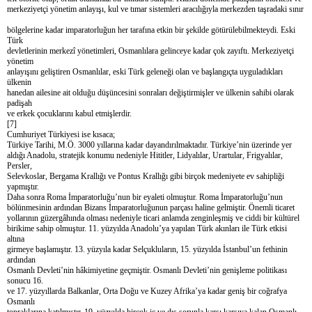
merkeziyetçi yönetim anlayışı, kul ve tımar sistemleri aracılığıyla merkezden taşradaki sınır
bölgelerine kadar imparatorluğun her tarafına etkin bir şekilde götürülebilmekteydi. Eski
Türk
devletlerinin merkezî yönetimleri, Osmanlılara gelinceye kadar çok zayıftı. Merkeziyetçi
yönetim
anlayışını geliştiren Osmanlılar, eski Türk geleneği olan ve başlangıçta uyguladıkları
ülkenin
hanedan ailesine ait olduğu düşüncesini sonraları değiştirmişler ve ülkenin sahibi olarak
padişah
ve erkek çocuklarını kabul etmişlerdir.
[7]
Cumhuriyet Türkiyesi ise kısaca;
Türkiye Tarihi, M.Ö. 3000 yıllarına kadar dayandırılmaktadır. Türkiye’nin üzerinde yer
aldığı Anadolu, stratejik konumu nedeniyle Hititler, Lidyalılar, Urartular, Frigyalılar,
Persler,
Selevkoslar, Bergama Krallığı ve Pontus Krallığı gibi birçok medeniyete ev sahipliği
yapmıştır.
Daha sonra Roma İmparatorluğu’nun bir eyaleti olmuştur. Roma İmparatorluğu’nun
bölünmesinin ardından Bizans İmparatorluğunun parçası haline gelmiştir. Önemli ticaret
yollarının güzergâhında olması nedeniyle ticari anlamda zenginleşmiş ve ciddi bir kültürel
birikime sahip olmuştur. 11. yüzyılda Anadolu’ya yapılan Türk akınları ile Türk etkisi
altına
girmeye başlamıştır. 13. yüzyıla kadar Selçukluların, 15. yüzyılda İstanbul’un fethinin
ardından
Osmanlı Devleti’nin hâkimiyetine geçmiştir. Osmanlı Devleti’nin genişleme politikası
sonucu 16.
ve 17. yüzyıllarda Balkanlar, Orta Doğu ve Kuzey Afrika’ya kadar geniş bir coğrafya
Osmanlı
topraklarına katılmıştır. 19. yüzyılda birçok iç ve dış sorunla karşı karşıya kalan Osmanlı