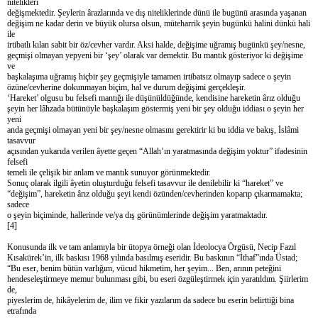
nitelikleri
değişmektedir. Şeylerin ârazlarında ve dış niteliklerinde dünü ile bugünü arasında yaşanan
değişim ne kadar derin ve büyük olursa olsun, müteharrik şeyin bugünkü halini dünkü hali
ile
irtibatlı kılan sabit bir öz/cevher vardır. Aksi halde, değişime uğramış bugünkü şey/nesne,
geçmişi olmayan yepyeni bir ‘şey’ olarak var demektir. Bu mantık gösteriyor ki değişime
ve
başkalaşıma uğramış hiçbir şey geçmişiyle tamamen irtibatsız olmayıp sadece o şeyin
özüne/cevherine dokunmayan biçim, hal ve durum değişimi gerçekleşir.
‘Hareket’ olgusu bu felsefi mantığı ile düşünüldüğünde, kendisine hareketin ârız olduğu
şeyin her lâhzada bütünüyle başkalaşım göstermiş yeni bir şey olduğu iddiası o şeyin her
yeni
anda geçmişi olmayan yeni bir şey/nesne olmasını gerektirir ki bu iddia ve bakış, İslâmi
tasavvur
açısından yukarıda verilen âyette geçen “Allah’ın yaratmasında değişim yoktur” ifadesinin
felsefi
temeli ile çelişik bir anlam ve mantık sunuyor görünmektedir.
Sonuç olarak ilgili âyetin oluşturduğu felsefi tasavvur ile denilebilir ki “hareket” ve
“değişim”, hareketin ârız olduğu şeyi kendi özünden/cevherinden koparıp çıkarmamakta;
sadece
o şeyin biçiminde, hallerinde ve/ya dış görünümlerinde değişim yaratmaktadır.
[4]
Konusunda ilk ve tam anlamıyla bir ütopya örneği olan İdeolocya Örgüsü, Necip Fazıl
Kısakürek’in, ilk baskısı 1968 yılında basılmış eseridir. Bu baskının “İthaf”ında Üstad;
“Bu eser, benim bütün varlığım, vücud hikmetim, her şeyim... Ben, arının peteğini
hendeseleştirmeye memur bulunması gibi, bu eseri özgüleştirmek için yaratıldım. Şiirlerim
de,
piyeslerim de, hikâyelerim de, ilim ve fikir yazılarım da sadece bu eserin belirttiği bina
etrafında