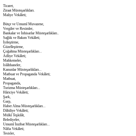
Ticaret,
Ziraat Müsteşarlıkları.
Maliye Vekâleti;
Bütçe ve Umumî Muvazene,
Vergiler ve Resimler,
Bankalar ve İnhisarlar Müsteşarlıkları..
Sağlık ve Bakım Vekâleti;
İyileştirme,
Güzelleştirme,
Çoğaltma Müsteşarlıkları...
Adliye Vekâleti;
Mahkemeler,
Islâhhaneler,
Kanunlar Müsteşarlıkları...
Matbuat ve Propaganda Vekâleti;
Matbuat,
Propaganda,
Turizma Müsteşarlıkları...
Hâriciye Vekâleti;
Şark,
Garp,
Haber Alma Müsteşarlıkları...
Dâhiliye Vekâleti;
Mülkî Teşkilât,
Belediyeler,
Umumî İnzibat Müsteşarlıkları...
Nâfia Vekâleti;
Tesisler,