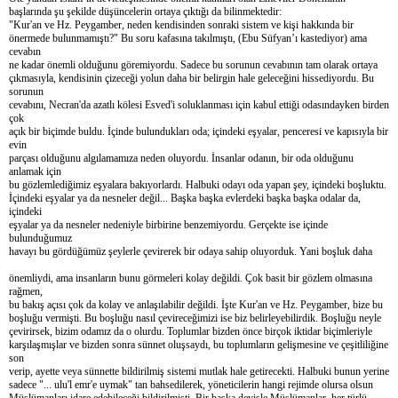
başlarında şu şekilde düşüncelerin ortaya çıktığı da bilinmektedir:
"Kur'an ve Hz. Peygamber, neden kendisinden sonraki sistem ve kişi hakkında bir
önermede bulunmamıştı?" Bu soru kafasına takılmıştı, (Ebu Süfyan’ı kastediyor) ama
cevabın
ne kadar önemli olduğunu göremiyordu. Sadece bu sorunun cevabının tam olarak ortaya
çıkmasıyla, kendisinin çizeceği yolun daha bir belirgin hale geleceğini hissediyordu. Bu
sorunun
cevabını, Necran'da azatlı kölesi Esved'i soluklanması için kabul ettiği odasındayken birden
çok
açık bir biçimde buldu. İçinde bulundukları oda; içindeki eşyalar, penceresi ve kapısıyla bir
evin
parçası olduğunu algılamamıza neden oluyordu. İnsanlar odanın, bir oda olduğunu
anlamak için
bu gözlemlediğimiz eşyalara bakıyorlardı. Halbuki odayı oda yapan şey, içindeki boşluktu.
İçindeki eşyalar ya da nesneler değil... Başka başka evlerdeki başka başka odalar da,
içindeki
eşyalar ya da nesneler nedeniyle birbirine benzemiyordu. Gerçekte ise içinde
bulunduğumuz
havayı bu gördüğümüz şeylerle çevirerek bir odaya sahip oluyorduk. Yani boşluk daha
önemliydi, ama insanların bunu görmeleri kolay değildi. Çok basit bir gözlem olmasına
rağmen,
bu bakış açısı çok da kolay ve anlaşılabilir değildi. İşte Kur'an ve Hz. Peygamber, bize bu
boşluğu vermişti. Bu boşluğu nasıl çevireceğimizi ise biz belirleyebilirdik. Boşluğu neyle
çevirirsek, bizim odamız da o olurdu. Toplumlar bizden önce birçok iktidar biçimleriyle
karşılaşmışlar ve bizden sonra sünnet oluşsaydı, bu toplumların gelişmesine ve çeşitliliğine
son
verip, ayette veya sünnette bildirilmiş sistemi mutlak hale getirecekti. Halbuki bunun yerine
sadece "... ulu'l emr'e uymak" tan bahsedilerek, yöneticilerin hangi rejimde olursa olsun
Müslümanları idare edebileceği bildirilmişti. Bir başka deyişle Müslümanlar, her türlü