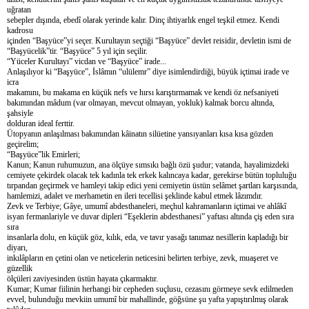
uğratan
sebepler dışında, ebedî olarak yerinde kalır. Dinç ihtiyarlık engel teşkil etmez. Kendi
kadrosu
içinden “Başyüce”yi seçer. Kurultayın seçtiği “Başyüce” devlet reisidir, devletin ismi de
“Başyücelik”tir. “Başyüce” 5 yıl için seçilir.
“Yüceler Kurultayı” vicdan ve “Başyüce” irade...
Anlaşılıyor ki “Başyüce”, İslâmın “ulülemr” diye isimlendirdiği, büyük içtimai irade ve
icra
makamını, bu makama en küçük nefs ve hırsı karıştırmamak ve kendi öz nefsaniyeti
bakımından mâdum (var olmayan, mevcut olmayan, yokluk) kalmak borcu altında,
şahsiyle
dolduran ideal ferttir.
Ütopyanın anlaşılması bakımından kâinatın silüetine yansıyanları kısa kısa gözden
geçirelim;
“Başyüce”lik Emirleri;
Kanun; Kanun ruhumuzun, ana ölçüye sımsıkı bağlı özü şudur; vatanda, hayalimizdeki
cemiyete çekirdek olacak tek kadınla tek erkek kalıncaya kadar, gerekirse bütün topluluğu
tırpandan geçirmek ve hamleyi takip edici yeni cemiyetin üstün selâmet şartları karşısında,
hamlemizi, adalet ve merhametin en ileri tecellisi şeklinde kabul etmek lâzımdır.
Zevk ve Terbiye; Gâye, umumî abdesthaneleri, meçhul kahramanların içtimai ve ahlâkî
isyan fermanlariyle ve duvar dipleri “Eşeklerin abdesthanesi” yaftası altında çiş eden sıra
sıra
insanlarla dolu, en küçük göz, kılık, eda, ve tavır yasağı tanımaz nesillerin kapladığı bir
diyarı,
inkılâpların en çetini olan ve neticelerin neticesini belirten terbiye, zevk, muaşeret ve
güzellik
ölçüleri zaviyesinden üstün hayata çıkarmaktır.
Kumar; Kumar fiilinin herhangi bir cepheden suçlusu, cezasını görmeye sevk edilmeden
evvel, bulunduğu mevkiin umumî bir mahallinde, göğsüne şu yafta yapıştırılmış olarak