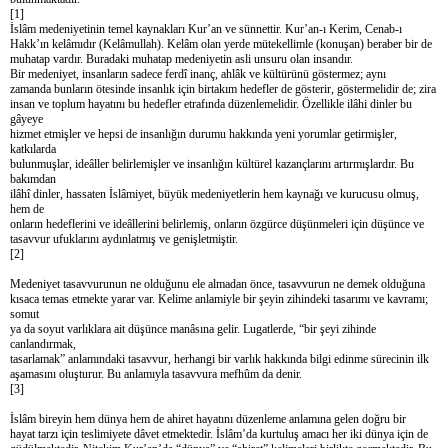
[1]
İslâm medeniyetinin temel kaynakları Kur’an ve sünnettir. Kur’an-ı Kerim, Cenab-ı
Hakk’ın kelâmıdır (Kelâmullah). Kelâm olan yerde mütekellimle (konuşan) beraber bir de
muhatap vardır. Buradaki muhatap medeniyetin asli unsuru olan insandır.
Bir medeniyet, insanların sadece ferdî inanç, ahlâk ve kültürünü göstermez; aynı
zamanda bunların ötesinde insanlık için birtakım hedefler de gösterir, göstermelidir de; zira
insan ve toplum hayatını bu hedefler etrafında düzenlemelidir. Özellikle ilâhi dinler bu
gâyeye
hizmet etmişler ve hepsi de insanlığın durumu hakkında yeni yorumlar getirmişler,
katkılarda
bulunmuşlar, ideâller belirlemişler ve insanlığın kültürel kazançlarını artırmışlardır. Bu
bakımdan
ilâhî dinler, hassaten İslâmiyet, büyük medeniyetlerin hem kaynağı ve kurucusu olmuş,
hem de
onların hedeflerini ve ideâllerini belirlemiş, onların özgürce düşünmeleri için düşünce ve
tasavvur ufuklarını aydınlatmış ve genişletmiştir.
[2]
Medeniyet tasavvurunun ne olduğunu ele almadan önce, tasavvurun ne demek olduğuna
kısaca temas etmekte yarar var. Kelime anlamiyle bir şeyin zihindeki tasarımı ve kavramı;
somut
ya da soyut varlıklara ait düşünce manâsına gelir. Lugatlerde, “bir şeyi zihinde
canlandırmak,
tasarlamak” anlamındaki tasavvur, herhangi bir varlık hakkında bilgi edinme sürecinin ilk
aşamasını oluşturur. Bu anlamıyla tasavvura mefhûm da denir.
[3]
İslâm bireyin hem dünya hem de ahiret hayatını düzenleme anlamına gelen doğru bir
hayat tarzı için teslimiyete dâvet etmektedir. İslâm’da kurtuluş amacı her iki dünya için de