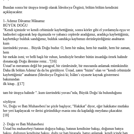
Bundan sonra bir ütopya örneği olarak İdeolocya Örgüsü, bölüm bölüm kendisini
açıklayacaktır.
1- Adımız Dâvamız Mânamız
BÜYÜK DOĞU
“Kendi içimizde ve kendi cebimizde kaybettiğimiz, sonra körler gibi el yordamıyla eşya ve
hadiseleri sığayarak hep dışımızda ve yabancı ceplerde aradığımız, aradıkça kaybettiğimiz,
kaybettikçe bulduk sandığımız, bulduk sandıkça kaybımızı derinleştirdiğimiz anahtarın
kum
üzerindeki yuvası... Büyük Doğu budur. O, hem bir mâna, hem bir madde, hem bir zaman,
hem
bir mekân ismi; ve belli başlı bir ruhun, kendisiyle beraber bütün insanlığa örnek halinde
donatacağı Doğu âlemine remz...”[16]
Üstad’ın meramını değil bir paragraf, bir cümlesinde, bir mısraında anlamak mümkündür.
Daha ilk bölüm Adımız’da da bu görülüyor. Üstad, zaten “bizim” olan ve “kendi cebimizde
kaybettiğimiz” anahtarın (İdeolocya Örgüsü ki; İslâm’ı siyasete kaynak göstermesi
bakımından
ilk kitap...)[17]
tam bir ütopya halinde “..kum üzerindeki yuvası”nda, Büyük Doğu’da bulunduğunu
söylüyor.
Ve, Doğu ve Batı Muhasebesi’ne şöyle başlıyor; “Hakikat” diyor, eğer hakikatse mutlaka
her yeri kaplayacak ve ilerisi göründükçe esasta onu da kapladığı meydana çıkacaktır.
[18]
2- Doğu ve Batı Muhasebesi
Üstad bu muhasebeyi batının doğuya bakışı, batının kendisine bakışı, doğunun batıya
bakışı, doğunun kendisine bakışı, doğu ve batı birarada, batıyı anlamak, kendi içinde batı,