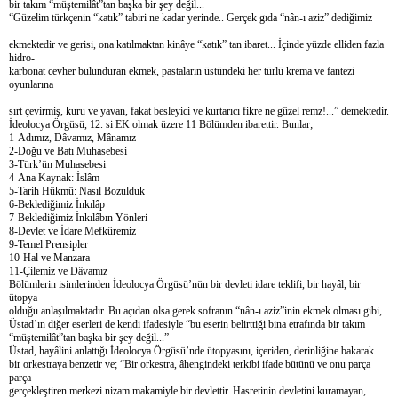
bir takım “müştemilât”tan başka bir şey değil...
“Güzelim türkçenin “katık” tabiri ne kadar yerinde.. Gerçek gıda “nân-ı aziz” dediğimiz
ekmektedir ve gerisi, ona katılmaktan kinâye “katık” tan ibaret... İçinde yüzde elliden fazla
hidro-
karbonat cevher bulunduran ekmek, pastaların üstündeki her türlü krema ve fantezi
oyunlarına
sırt çevirmiş, kuru ve yavan, fakat besleyici ve kurtarıcı fikre ne güzel remz!...” demektedir.
İdeolocya Örgüsü, 12. si EK olmak üzere 11 Bölümden ibarettir. Bunlar;
1-Adımız, Dâvamız, Mânamız
2-Doğu ve Batı Muhasebesi
3-Türk’ün Muhasebesi
4-Ana Kaynak: İslâm
5-Tarih Hükmü: Nasıl Bozulduk
6-Beklediğimiz İnkılâp
7-Beklediğimiz İnkılâbın Yönleri
8-Devlet ve İdare Mefkûremiz
9-Temel Prensipler
10-Hal ve Manzara
11-Çilemiz ve Dâvamız
Bölümlerin isimlerinden İdeolocya Örgüsü’nün bir devleti idare teklifi, bir hayâl, bir
ütopya
olduğu anlaşılmaktadır. Bu açıdan olsa gerek sofranın “nân-ı aziz”inin ekmek olması gibi,
Üstad’ın diğer eserleri de kendi ifadesiyle “bu eserin belirttiği bina etrafında bir takım
“müştemilât”tan başka bir şey değil...”
Üstad, hayâlini anlattığı İdeolocya Örgüsü’nde ütopyasını, içeriden, derinliğine bakarak
bir orkestraya benzetir ve; “Bir orkestra, âhengindeki terkibi ifade bütünü ve onu parça
parça
gerçekleştiren merkezi nizam makamiyle bir devlettir. Hasretinin devletini kuramayan,