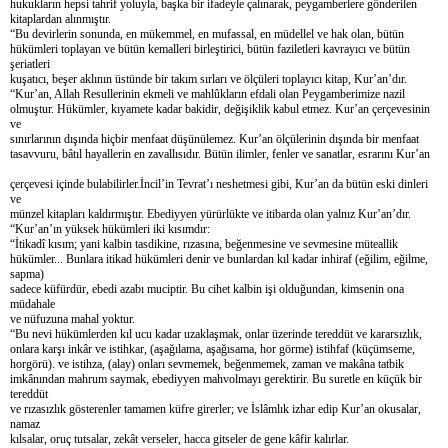
hukukların hepsi tahrif yoluyla, başka bir ifadeyle çalınarak, peygamberlere gönderilen
kitaplardan alınmıştır.
“Bu devirlerin sonunda, en mükemmel, en mufassal, en müdellel ve hak olan, bütün
hükümleri toplayan ve bütün kemalleri birleştirici, bütün faziletleri kavrayıcı ve bütün
şeriatleri
kuşatıcı, beşer aklının üstünde bir takım sırları ve ölçüleri toplayıcı kitap, Kur’an’dır.
“Kur’an, Allah Resullerinin ekmeli ve mahlûkların efdali olan Peygamberimize nazil
olmuştur. Hükümler, kıyamete kadar bakidir, değişiklik kabul etmez. Kur’an çerçevesinin
ve
sınırlarının dışında hiçbir menfaat düşünülemez. Kur’an ölçülerinin dışında bir menfaat
tasavvuru, bâtıl hayallerin en zavallısıdır. Bütün ilimler, fenler ve sanatlar, esrarını Kur’an
çerçevesi içinde bulabilirler.İncil’in Tevrat’ı neshetmesi gibi, Kur’an da bütün eski dinleri
ve
münzel kitapları kaldırmıştır. Ebediyyen yürürlükte ve itibarda olan yalnız Kur’an’dır.
“Kur’an’ın yüksek hükümleri iki kısımdır:
“İtikadî kısım; yani kalbin tasdikine, rızasına, beğenmesine ve sevmesine müteallik
hükümler... Bunlara itikad hükümleri denir ve bunlardan kıl kadar inhiraf (eğilim, eğilme,
sapma)
sadece küfürdür, ebedi azabı muciptir. Bu cihet kalbin işi olduğundan, kimsenin ona
müdahale
ve nüfuzuna mahal yoktur.
“Bu nevi hükümlerden kıl ucu kadar uzaklaşmak, onlar üzerinde tereddüt ve kararsızlık,
onlara karşı inkâr ve istihkar, (aşağılama, aşağısama, hor görme) istihfaf (küçümseme,
horgörü). ve istihza, (alay) onları sevmemek, beğenmemek, zaman ve makâna tatbik
imkânından mahrum saymak, ebediyyen mahvolmayı gerektirir. Bu suretle en küçük bir
tereddüt
ve rızasızlık gösterenler tamamen küfre girerler; ve İslâmlık izhar edip Kur’an okusalar,
namaz
kılsalar, oruç tutsalar, zekât verseler, hacca gitseler de gene kâfir kalırlar.