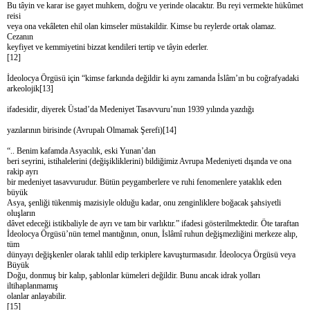
Bu tâyin ve karar ise gayet muhkem, doğru ve yerinde olacaktır. Bu reyi vermekte hükûmet
reisi
veya ona vekâleten ehil olan kimseler müstakildir. Kimse bu reylerde ortak olamaz.
Cezanın
keyfiyet ve kemmiyetini bizzat kendileri tertip ve tâyin ederler.
[12]
İdeolocya Örgüsü için “kimse farkında değildir ki aynı zamanda İslâm’ın bu coğrafyadaki
arkeolojik[13]
ifadesidir, diyerek Üstad’da Medeniyet Tasavvuru’nun 1939 yılında yazdığı
yazılarının birisinde (Avrupalı Olmamak Şerefi)[14]
“.. Benim kafamda Asyacılık, eski Yunan’dan
beri seyrini, istihalelerini (değişikliklerini) bildiğimiz Avrupa Medeniyeti dışında ve ona
rakip ayrı
bir medeniyet tasavvurudur. Bütün peygamberlere ve ruhi fenomenlere yataklık eden
büyük
Asya, şenliği tükenmiş mazisiyle olduğu kadar, onu zenginliklere boğacak şahsiyetli
oluşların
dâvet edeceği istikbaliyle de ayrı ve tam bir varlıktır.” ifadesi gösterilmektedir. Öte taraftan
İdeolocya Örgüsü’nün temel mantığının, onun, İslâmî ruhun değişmezliğini merkeze alıp,
tüm
dünyayı değişkenler olarak tahlil edip terkiplere kavuşturmasıdır. İdeolocya Örgüsü veya
Büyük
Doğu, donmuş bir kalıp, şablonlar kümeleri değildir. Bunu ancak idrak yolları
iltihaplanmamış
olanlar anlayabilir.
[15]