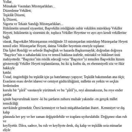
Yollar,
Münakale Vasıtaları Müsteşarlıkları...
Düzenleme Vekâleti;
Teşkilât Düzeni,
İş Düzeni,
Sigorta ve Tekaüt Sandığı Müsteşarlıkları...
Hükûmetin umumî siyasetini, Başvekilin reisliğinde onbir vekilden mürekkep Vekiller
Heyeti; hükûmetin iş sistemini de, topluca Vekiller Heyetine ve ayrı ayrı kendi vekillerine
bağlı
olarak, Başvekâlet Müsteşarının reisliğinde 33 müsteşardan mürekkep Müsteşarlar Heyeti
temsil eder. Müsteşarlar Heyeti, daima Vekiller heyetinin emriyle toplanır.
Din İşleri Reisliği ve seferde Başbuğluk ve hazarda Başkurmaylık; doğrudan doğruya
“Başyüce”nin o sahalardaki icra ve temsil hakkına izafetle, müstakil ve hükûmet üstü
mahiyettedir. “Başyüce”nin reislik edeceği veya “Başyüce”yi temsilen Başvekilin lüzum
göstereceği Vekiller Heyeti toplantılarına, bu iki iş kutbu da, en ehemmiyetli söz ve fikir
hakkıyle
katılır.
Üstad, öngördüğü bu teşkilât için şu hatırlatmayı yapıyor; Teşkilât bakımından ana ölçü;
Esasların esası devlet idaresi ve cemiyet güdücülüğünü, milletin en yetkin ve seçkin
fertlerinden
kurulu bir “şûrâ” vasıtasıyle yürütmek ve bu “şûrâ”yı, reyi alınmaksızın, bu reye ender
şartlar
içinde başvurulmak üzere -ki bu şartların zuhuru muhale yakındır- en gerçek millet
temsilciliği
mevkiinde görmektir. Ötesi kemmiyet ve basit müşahhaslardan ibaret.. Kemmiyet ve dış
kalıp
planında her şey ve her zaman değiştirilebilir ve icaplara uydurulabilir. Değişmez olan ruh
ve
keyfiyettir. Dâva, sadece, bu ruh ve keyfiyete denk, dış kalıp ve teşkilâtı usta mimarlar
eliyle