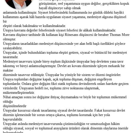
görüşümüze, reel yaşantımıza uygun değilse, gerçeklikten kopuk
hayalî düşünceye sahip olmak
anlamında kullanılmıştır. Siyaset felsefesindeki kullanımında ise günlük dildeki hayâlci
kullanımını aşarak hâli hazırda uygulanan siyaset yaşamına, medeniyet algısına düşünsel
bir
eleştiri olarak bakılmakta ve kullanılmaktadır.
Ütopya kavramı değerler felsefesinde siyaset felsefesi ile alâkalı kullanılmaktadır.
Kavramı düşünce tarihinde ilk kullanan kişi Rönesans düşüncesi ile beraber Thomas More
olmuştur.
Ütopyaların tasarladıkları medeniyet düşüncesinde yer alan belli başlı özellikleri şöylece
sıralayabiliriz.
Ütopyalar, içinde bulundukları topluma eleştiri getiren, siyasal ve bütüncül bir medeniyet
tasarımıdır.
Medeniyet tasavvuru içinde birey-toplum ilişkisinde ütopyalar hep devletten yana tavır
takınmış ve bireyi anlamsızlaştırmıştır. Devlet arı kovanı düzeninde işleyen mekanik bir
makine
düzeninde tasavvur edilmiştir. Ütopyalar bu yönüyle bir sistem ve düzeni öngörürler.
Ütopya toplumları değişime kapalı, açık topluma düşman, değişimi engelleyen
toplumlardır. Onlara göre değişim fikri statik toplumu devindirerek onları harekete geçiren
virüslerdir. Ütopyanın hedefi ise, toplumu zirve noktasına ulaştırmak,
mükemmelleştirmektir.
Nihai amaçtan sonra ise değişime ihtiyaç duymamakta ve böyle bir toplumun mükemmel
olduğu
düşünülmektedir
Ütopyalar kusursuz olarak tasarlanmış siyasal devlet tasarılarıdır. Fakat kusursuz devlet
düzenin işlemesinde bir sorun ortaya çıkarsa, toplumu korumak için her yola
başvurulabilir.
Ütopyalar aslında medeniyet tasavvurunda çözümsüzlüğün ve umutsuzluğun hâkim
olduğu siyasal, sosyal ve toplumsal arayışların ürünleri olarak dönemin olaylarına öneride
bulunmaktadır.