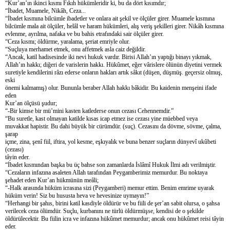
“Kur’an’ın ikinci kısmı Fıkıh hükümleridir ki, bu da dört kısımdır;
“İbadet, Muamele, Nikâh, Ceza...
“İbadet kısmına bilcümle ibadetler ve onlara ait şekil ve ölçüler girer. Muamele kısmına
bilcümle mala ait ölçüler, helâl ve haram hükümleri, alış veriş şekilleri girer. Nikâh kısmına
evlenme, ayrılma, nafaka ve bu bahis etrafındaki sair ölçüler girer.
“Ceza kısmı; öldürme, yaralama, şeriat emriyle olur.
“Suçluya merhamet etmek, onu affetmek asla caiz değildir.
“Ancak, katil hadisesinde iki nevi hukuk vardır. Birisi Allah’ın yaptığı binayı yıkmak,
Allah’ın hakkı; diğeri de varislerin hakkı. Hükûmet, eğer vârislere ölünün diyetini vermek
suretiyle kendilerini râzı ederse onların hakları artık sâkıt (düşen, düşmüş. geçersiz olmuş,
eski
önemi kalmamış) olur. Bununla beraber Allah hakkı bâkidir. Bu kaidenin menşeini ifade
eden
Kur’an ölçüsü şudur;
“-Bir kimse bir mü’mini kasten katlederse onun cezası Cehennemdir.”
“Bu suretle, kast olmayan katilde kısas icap etmez ise cezası yine müebbed veya
muvakkat hapistir. Bu dahi büyük bir cürümdür. (suç). Cezasını da dövme, sövme, çalma,
şarap
içme, zina, şenî fiil, iftira, yol kesme, eşkıyalık ve buna benzer suçların dünyevî ukûbeti
(cezası)
tâyin eder.
“İbadet kısmından başka bu üç bahse son zamanlarda İslâmî Hukuk İlmi adı verilmiştir.
“Cezaların infazına asaleten Allah tarafından Peygamberimiz memurdur. Bu noktaya
şehadet eden Kur’an hükmünün meâli;
“-Halk arasında hüküm icrasına sizi (Peygamberi) memur ettim. Benim emrime uyarak
hüküm verin! Siz bu hususta heva ve hevesinize uymayın!”
“Herhangi bir şahıs, birini katil kasdiyle öldürür ve bu fiili de şer’an sabit olursa, o şahsa
verilecek ceza ölümdür. Suçlu, kurbanını ne türlü öldürmüşse, kendisi de o şekilde
öldürülecektir. Bu fiilin icra ve infazına hükûmet memurdur; ancak onu hükûmet reisi tâyin
eder.