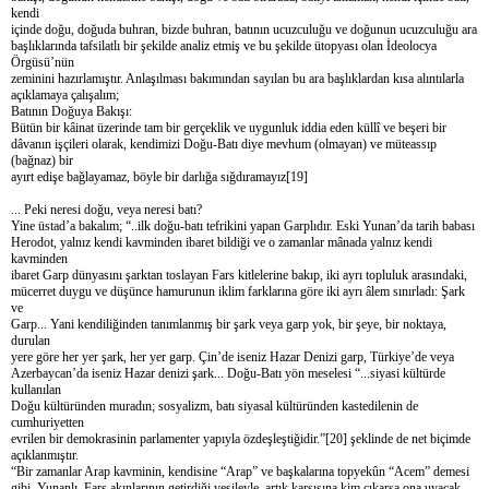
kendi
içinde doğu, doğuda buhran, bizde buhran, batının ucuzculuğu ve doğunun ucuzculuğu ara
başlıklarında tafsilatlı bir şekilde analiz etmiş ve bu şekilde ütopyası olan İdeolocya
Örgüsü’nün
zeminini hazırlamıştır. Anlaşılması bakımından sayılan bu ara başlıklardan kısa alıntılarla
açıklamaya çalışalım;
Batının Doğuya Bakışı:
Bütün bir kâinat üzerinde tam bir gerçeklik ve uygunluk iddia eden küllî ve beşeri bir
dâvanın işçileri olarak, kendimizi Doğu-Batı diye mevhum (olmayan) ve müteassıp
(bağnaz) bir
ayırt edişe bağlayamaz, böyle bir darlığa sığdıramayız[19]
... Peki neresi doğu, veya neresi batı?
Yine üstad’a bakalım; “..ilk doğu-batı tefrikini yapan Garplıdır. Eski Yunan’da tarih babası
Herodot, yalnız kendi kavminden ibaret bildiği ve o zamanlar mânada yalnız kendi
kavminden
ibaret Garp dünyasını şarktan toslayan Fars kitlelerine bakıp, iki ayrı topluluk arasındaki,
mücerret duygu ve düşünce hamurunun iklim farklarına göre iki ayrı âlem sınırladı: Şark
ve
Garp... Yani kendiliğinden tanımlanmış bir şark veya garp yok, bir şeye, bir noktaya,
durulan
yere göre her yer şark, her yer garp. Çin’de iseniz Hazar Denizi garp, Türkiye’de veya
Azerbaycan’da iseniz Hazar denizi şark... Doğu-Batı yön meselesi “...siyasi kültürde
kullanılan
Doğu kültüründen muradın; sosyalizm, batı siyasal kültüründen kastedilenin de
cumhuriyetten
evrilen bir demokrasinin parlamenter yapıyla özdeşleştiğidir.”[20] şeklinde de net biçimde
açıklanmıştır.
“Bir zamanlar Arap kavminin, kendisine “Arap” ve başkalarına topyekûn “Acem” demesi
gibi, Yunanlı, Fars akınlarının getirdiği vesileyle, artık karşısına kim çıkarsa ona uyacak