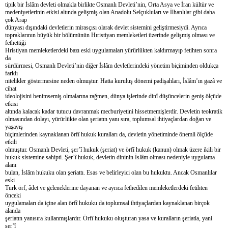
tipik bir İslâm devleti olmakla birlikte Osmanlı Devleti’nin, Orta Asya ve İran kültür ve
medeniyetlerinin etkisi altında gelişmiş olan Anadolu Selçukluları ve İlhanlılar gibi daha
çok Arap
dünyası dışındaki devletlerin mirasçısı olarak devlet sistemini geliştirmesiydi. Ayrıca
topraklarının büyük bir bölümünün Hıristiyan memleketleri üzerinde gelişmiş olması ve
fethettiği
Hristiyan memleketlerdeki bazı eski uygulamaları yürürlükten kaldırmayıp fetihten sonra
da
sürdürmesi, Osmanlı Devleti’nin diğer İslâm devletlerindeki yönetim biçiminden oldukça
farklı
nitelikler göstermesine neden olmuştur. Hatta kuruluş dönemi padişahları, İslâm’ın gazâ ve
cihat
ideolojisini benimsemiş olmalarına rağmen, dünya işlerinde dinî düşüncelerin geniş ölçüde
etkisi
altında kalacak kadar tutucu davranmak mecburiyetini hissetmemişlerdir. Devletin teokratik
olmasından dolayı, yürürlükte olan şeriatın yanı sıra, toplumsal ihtiyaçlardan doğan ve
yaşayış
biçimlerinden kaynaklanan örfî hukuk kuralları da, devletin yönetiminde önemli ölçüde
etkili
olmuştur. Osmanlı Devleti, şer’î hukuk (şeriat) ve örfî hukuk (kanun) olmak üzere ikili bir
hukuk sistemine sahipti. Şer’î hukuk, devletin dininin İslâm olması nedeniyle uygulama
alanı
bulan, İslâm hukuku olan şeriattı. Esas ve belirleyici olan bu hukuktu. Ancak Osmanlılar
eski
Türk örf, âdet ve geleneklerine dayanan ve ayrıca fethedilen memleketlerdeki fetihten
önceki
uygulamaları da içine alan örfî hukuku da toplumsal ihtiyaçlardan kaynaklanan birçok
alanda
şeriatın yanısıra kullanmışlardır. Örfî hukuku oluşturan yasa ve kuralların şeriatla, yani
şer’î