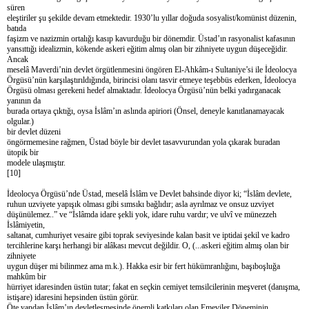
süren
eleştiriler şu şekilde devam etmektedir. 1930’lu yıllar doğuda sosyalist/komünist düzenin,
batıda
faşizm ve nazizmin ortalığı kasıp kavurduğu bir dönemdir. Üstad’ın rasyonalist kafasının
yansıttığı idealizmin, kökende askeri eğitim almış olan bir zihniyete uygun düşeceğidir.
Ancak
meselâ Maverdi’nin devlet örgütlenmesini öngören El-Ahkâm-ı Sultaniye’si ile İdeolocya
Örgüsü’nün karşılaştırıldığında, birincisi olanı tasvir etmeye teşebbüs ederken, İdeolocya
Örgüsü olması gerekeni hedef almaktadır. İdeolocya Örgüsü’nün belki yadırganacak
yanının da
burada ortaya çıktığı, oysa İslâm’ın aslında apiriori (Önsel, deneyle kanıtlanamayacak
olgular.)
bir devlet düzeni
öngörmemesine rağmen, Üstad böyle bir devlet tasavvurundan yola çıkarak buradan
ütopik bir
modele ulaşmıştır.
[10]
İdeolocya Örgüsü’nde Üstad, meselâ İslâm ve Devlet bahsinde diyor ki; “İslâm devlete,
ruhun uzviyete yapışık olması gibi sımsıkı bağlıdır; asla ayrılmaz ve onsuz uzviyet
düşünülemez..” ve “İslâmda idare şekli yok, idare ruhu vardır; ve ulvî ve münezzeh
İslâmiyetin,
saltanat, cumhuriyet vesaire gibi toprak seviyesinde kalan basit ve iptidai şekil ve kadro
tercihlerine karşı herhangi bir alâkası mevcut değildir. O, (...askeri eğitim almış olan bir
zihniyete
uygun düşer mi bilinmez ama m.k.). Hakka esir bir fert hükümranlığını, başıboşluğa
mahkûm bir
hürriyet idaresinden üstün tutar; fakat en seçkin cemiyet temsilcilerinin meşveret (danışma,
istişare) idaresini hepsinden üstün görür.
Öte yandan İslâm’ın devletleşmesinde önemli katkıları olan Emeviler Döneminin