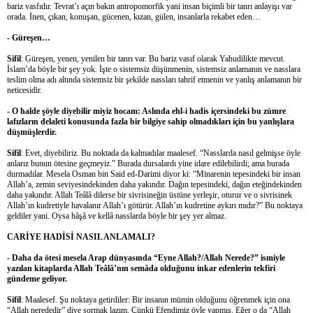
bariz vasfıdır. Tevrat’ı açın bakın antropomorfik yani insan biçimli bir tanrı anlayışı var
orada. İnen, çıkan, konuşan, gücenen, kızan, gülen, insanlarla rekabet eden…
- Güreşen…
Sifil
: Güreşen, yenen, yenilen bir tanrı var. Bu bariz vasıf olarak Yahudilikte mevcut.
İslam’da böyle bir şey yok. İşte o sistemsiz düşünmenin, sistemsiz anlamanın ve nasslara
teslim olma adı altında sistemsiz bir şekilde nassları tahrif etmenin ve yanlış anlamanın bir
neticesidir.
- O halde şöyle diyebilir miyiz hocam: Aslında ehl-i hadis içersindeki bu zümre
lafızların delaleti konusunda fazla bir bilgiye sahip olmadıkları için bu yanlışlara
düşmüşlerdir.
Sifil
: Evet, diyebiliriz. Bu noktada da kalmadılar maalesef. “Nasslarda nasıl gelmişse öyle
anlarız bunun ötesine geçmeyiz.” Burada dursalardı yine idare edilebilirdi; ama burada
durmadılar. Mesela Osman bin Said ed-Darimi diyor ki: “Minarenin tepesindeki bir insan
Allah’a, zemin seviyesindekinden daha yakındır. Dağın tepesindeki, dağın eteğindekinden
daha yakındır. Allah Teâlâ dilerse bir sivrisineğin üstüne yerleşir, oturur ve o sivrisinek
Allah’ın kudretiyle havalanır Allah’ı götürür. Allah’ın kudretine aykırı mıdır?” Bu noktaya
geldiler yani. Oysa hâşâ ve kellâ nasslarda böyle bir şey yer almaz.
CARİYE HADİSİ NASIL ANLAMALI?
- Daha da ötesi mesela Arap dünyasında “Eyne Allah?/Allah Nerede?” ismiyle
yazılan kitaplarda Allah Teâlâ’nın semâda olduğunu inkar edenlerin tekfiri
gündeme geliyor.
Sifil
: Maalesef. Şu noktaya getirdiler: Bir insanın mümin olduğunu öğrenmek için ona
“Allah nerededir” diye sormak lazım. Çünkü Efendimiz öyle yapmış. Eğer o da “Allah