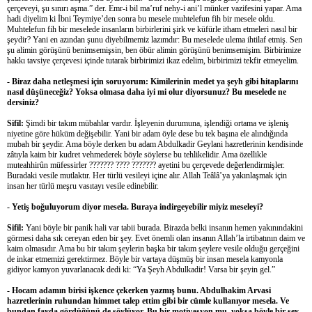
çerçeveyi, şu sınırı aşma.” der. Emr-i bil ma’ruf nehy-i ani’l münker vazifesini yapar. Ama
hadi diyelim ki İbni Teymiye’den sonra bu mesele muhtelefun fih bir mesele oldu.
Muhtelefun fih bir meselede insanların birbirlerini şirk ve küfürle itham etmeleri nasıl bir
şeydir? Yani en azından şunu diyebilmemiz lazımdır: Bu meselede ulema ihtilaf etmiş. Sen
şu alimin görüşünü benimsemişsin, ben öbür alimin görüşünü benimsemişim. Birbirimize
hakkı tavsiye çerçevesi içinde tutarak birbirimizi ikaz edelim, birbirimizi tekfir etmeyelim.
- Biraz daha netleşmesi için soruyorum: Kimilerinin medet ya şeyh gibi hitaplarını
nasıl düşüneceğiz? Yoksa olmasa daha iyi mi olur diyorsunuz? Bu meselede ne
dersiniz?
Sifil:
Şimdi bir takım mübahlar vardır. İşleyenin durumuna, işlendiği ortama ve işleniş
niyetine göre hüküm değişebilir. Yani bir adam öyle dese bu tek başına ele alındığında
mubah bir şeydir. Ama böyle derken bu adam Abdulkadir Geylani hazretlerinin kendisinde
zâtıyla kaim bir kudret vehmederek böyle söylerse bu tehlikelidir. Ama özellikle
muteahhirûn müfessirler ??????? ???? ??????? ayetini bu çerçevede değerlendirmişler.
Buradaki vesile mutlaktır. Her türlü vesileyi içine alır. Allah Teâlâ’ya yakınlaşmak için
insan her türlü meşru vasıtayı vesile edinebilir.
- Yetiş boğuluyorum diyor mesela. Buraya indirgeyebilir miyiz meseleyi?
Sifil:
Yani böyle bir panik hali var tabii burada. Birazda belki insanın hemen yakınındakini
görmesi daha sık cereyan eden bir şey. Evet önemli olan insanın Allah’la irtibatının daim ve
kaim olmasıdır. Ama bu bir takım şeylerin başka bir takım şeylere vesile olduğu gerçeğini
de inkar etmemizi gerektirmez. Böyle bir vartaya düşmüş bir insan mesela kamyonla
gidiyor kamyon yuvarlanacak dedi ki: “Ya Şeyh Abdulkadir! Varsa bir şeyin gel.”
- Hocam adamın birisi işkence çekerken yazmış bunu. Abdulhakim Arvasi
hazretlerinin ruhundan himmet talep ettim gibi bir cümle kullanıyor mesela. Ve
bundan fayda gördüğünü de söylüyor. Bu bir motivasyon mu, yoksa böyle bir şey