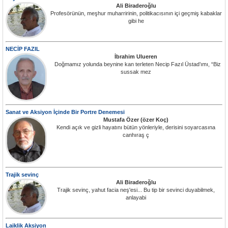
Ali Biraderoğlu
Profesörünün, meşhur muharririnin, politikacısının içi geçmiş kabaklar
gibi he
NECİP FAZIL
İbrahim Ulueren
Doğmamız yolunda beynine kan terleten Necip Fazıl Üstad’ımı, “Biz
sussak mez
Sanat ve Aksiyon İçinde Bir Portre Denemesi
Mustafa Özer (özer Koç)
Kendi açık ve gizli hayatını bütün yönleriyle, derisini soyarcasına
canhıraş ç
Trajik sevinç
Ali Biraderoğlu
Trajik sevinç, yahut facia neş'esi... Bu tip bir sevinci duyabilmek,
anlayabi
Laiklik Aksiyon