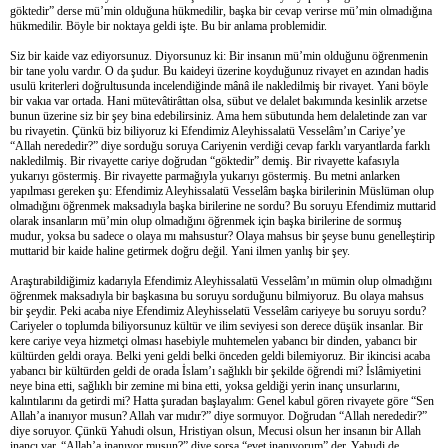
göktedir” derse mü’min olduğuna hükmedilir, başka bir cevap verirse mü’min olmadığına
hükmedilir. Böyle bir noktaya geldi işte. Bu bir anlama problemidir.
Siz bir kaide vaz ediyorsunuz. Diyorsunuz ki: Bir insanın mü’min olduğunu öğrenmenin
bir tane yolu vardır. O da şudur. Bu kaideyi üzerine koyduğunuz rivayet en azından hadis
usulü kriterleri doğrultusunda incelendiğinde mânâ ile nakledilmiş bir rivayet. Yani böyle
bir vakıa var ortada. Hani mütevâtirâttan olsa, sübut ve delalet bakımında kesinlik arzetse
bunun üzerine siz bir şey bina edebilirsiniz. Ama hem sübutunda hem delaletinde zan var
bu rivayetin. Çünkü biz biliyoruz ki Efendimiz Aleyhissalatü Vesselâm’ın Cariye’ye
“Allah nerededir?” diye sorduğu soruya Cariyenin verdiği cevap farklı varyantlarda farklı
nakledilmiş. Bir rivayette cariye doğrudan “göktedir” demiş. Bir rivayette kafasıyla
yukarıyı göstermiş. Bir rivayette parmağıyla yukarıyı göstermiş. Bu metni anlarken
yapılması gereken şu: Efendimiz Aleyhissalatü Vesselâm başka birilerinin Müslüman olup
olmadığını öğrenmek maksadıyla başka birilerine ne sordu? Bu soruyu Efendimiz muttarid
olarak insanların mü’min olup olmadığını öğrenmek için başka birilerine de sormuş
mudur, yoksa bu sadece o olaya mı mahsustur? Olaya mahsus bir şeyse bunu genelleştirip
muttarid bir kaide haline getirmek doğru değil. Yani ilmen yanlış bir şey.
Araştırabildiğimiz kadarıyla Efendimiz Aleyhissalatü Vesselâm’ın mümin olup olmadığını
öğrenmek maksadıyla bir başkasına bu soruyu sorduğunu bilmiyoruz. Bu olaya mahsus
bir şeydir. Peki acaba niye Efendimiz Aleyhisselatü Vesselâm cariyeye bu soruyu sordu?
Cariyeler o toplumda biliyorsunuz kültür ve ilim seviyesi son derece düşük insanlar. Bir
kere cariye veya hizmetçi olması hasebiyle muhtemelen yabancı bir dinden, yabancı bir
kültürden geldi oraya. Belki yeni geldi belki önceden geldi bilemiyoruz. Bir ikincisi acaba
yabancı bir kültürden geldi de orada İslam’ı sağlıklı bir şekilde öğrendi mi? İslâmiyetini
neye bina etti, sağlıklı bir zemine mi bina etti, yoksa geldiği yerin inanç unsurlarını,
kalıntılarını da getirdi mi? Hatta şuradan başlayalım: Genel kabul gören rivayete göre “Sen
Allah’a inanıyor musun? Allah var mıdır?” diye sormuyor. Doğrudan “Allah nerededir?”
diye soruyor. Çünkü Yahudi olsun, Hristiyan olsun, Mecusi olsun her insanın bir Allah
inancı var. “Allah’a inanıyor musun?” diye sorsa “evet inanıyorum” der. Yahudi de,