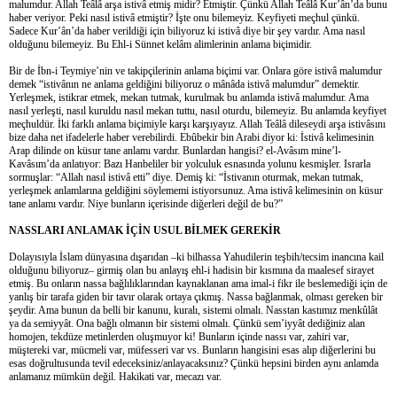
malumdur. Allah Teâlâ arşa istivâ etmiş midir? Etmiştir. Çünkü Allah Teâlâ Kur’ân’da bunu
haber veriyor. Peki nasıl istivâ etmiştir? İşte onu bilemeyiz. Keyfiyeti meçhul çünkü.
Sadece Kur’ân’da haber verildiği için biliyoruz ki istivâ diye bir şey vardır. Ama nasıl
olduğunu bilemeyiz. Bu Ehl-i Sünnet kelâm alimlerinin anlama biçimidir.
Bir de İbn-i Teymiye’nin ve takipçilerinin anlama biçimi var. Onlara göre istivâ malumdur
demek “istivânın ne anlama geldiğini biliyoruz o mânâda istivâ malumdur” demektir.
Yerleşmek, istikrar etmek, mekan tutmak, kurulmak bu anlamda istivâ malumdur. Ama
nasıl yerleşti, nasıl kuruldu nasıl mekan tuttu, nasıl oturdu, bilemeyiz. Bu anlamda keyfiyet
meçhuldür. İki farklı anlama biçimiyle karşı karşıyayız. Allah Teâlâ dileseydi arşa istivâsını
bize daha net ifadelerle haber verebilirdi. Ebûbekir bin Arabi diyor ki: İstivâ kelimesinin
Arap dilinde on küsur tane anlamı vardır. Bunlardan hangisi? el-Avâsım mine’l-
Kavâsım’da anlatıyor: Bazı Hanbeliler bir yolculuk esnasında yolunu kesmişler. Israrla
sormuşlar: “Allah nasıl istivâ etti” diye. Demiş ki: “İstivanın oturmak, mekan tutmak,
yerleşmek anlamlarına geldiğini söylememi istiyorsunuz. Ama istivâ kelimesinin on küsur
tane anlamı vardır. Niye bunların içerisinde diğerleri değil de bu?”
NASSLARI ANLAMAK İÇİN USUL BİLMEK GEREKİR
Dolayısıyla İslam dünyasına dışarıdan –ki bilhassa Yahudilerin teşbih/tecsim inancına kail
olduğunu biliyoruz– girmiş olan bu anlayış ehl-i hadisin bir kısmına da maalesef sirayet
etmiş. Bu onların nassa bağlılıklarından kaynaklanan ama imal-i fikr ile beslemediği için de
yanlış bir tarafa giden bir tavır olarak ortaya çıkmış. Nassa bağlanmak, olması gereken bir
şeydir. Ama bunun da belli bir kanunu, kuralı, sistemi olmalı. Nasstan kastımız menkûlât
ya da semiyyât. Ona bağlı olmanın bir sistemi olmalı. Çünkü sem’iyyât dediğiniz alan
homojen, tekdüze metinlerden oluşmuyor ki! Bunların içinde nassı var, zahiri var,
müştereki var, mücmeli var, müfesseri var vs. Bunların hangisini esas alıp diğerlerini bu
esas doğrultusunda tevil edeceksiniz/anlayacaksınız? Çünkü hepsini birden aynı anlamda
anlamanız mümkün değil. Hakikati var, mecazı var.