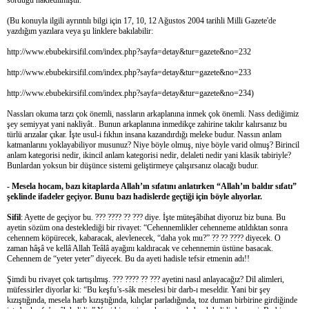
(Bu konuyla ilgili ayrıntılı bilgi için 17, 10, 12 Ağustos 2004 tarihli Milli Gazete'de
yazdığım yazılara veya şu linklere bakılabilir:
http://www.ebubekirsifil.com/index.php?sayfa=detay&tur=gazete&no=232
http://www.ebubekirsifil.com/index.php?sayfa=detay&tur=gazete&no=233
http://www.ebubekirsifil.com/index.php?sayfa=detay&tur=gazete&no=234)
Nassları okuma tarzı çok önemli, nassların arkaplanına inmek çok önemli. Nass dediğimiz
şey semiyyat yani nakliyât.. Bunun arkaplanına inmedikçe zahirine takılır kalırsanız bu
türlü arızalar çıkar. İşte usul-i fıkhın insana kazandırdığı meleke budur. Nassın anlam
katmanlarını yoklayabiliyor musunuz? Niye böyle olmuş, niye böyle varid olmuş? Birincil
anlam kategorisi nedir, ikincil anlam kategorisi nedir, delaleti nedir yani klasik tabiriyle?
Bunlardan yoksun bir düşünce sistemi geliştirmeye çalışırsanız olacağı budur.
- Mesela hocam, bazı kitaplarda Allah’ın sıfatını anlatırken “Allah’ın baldır sıfatı”
şeklinde ifadeler geçiyor. Bunu bazı hadislerde geçtiği için böyle alıyorlar.
Sifil
: Ayette de geçiyor bu. ??? ???? ?? ??? diye. İşte müteşâbihat diyoruz biz buna. Bu
ayetin sözüm ona desteklediği bir rivayet: “Cehennemlikler cehenneme atıldıktan sonra
cehennem köpürecek, kabaracak, alevlenecek, “daha yok mu?” ?? ?? ???? diyecek. O
zaman hâşâ ve kellâ Allah Teâlâ ayağını kaldıracak ve cehennemin üstüne basacak.
Cehennem de “yeter yeter” diyecek. Bu da ayeti hadisle tefsir etmenin adı!!
Şimdi bu rivayet çok tartışılmış. ??? ???? ?? ??? ayetini nasıl anlayacağız? Dil alimleri,
müfessirler diyorlar ki: “Bu keşfu’s-sâk meselesi bir darb-ı meseldir. Yani bir şey
kızıştığında, mesela harb kızıştığında, kılıçlar parladığında, toz duman birbirine girdiğinde