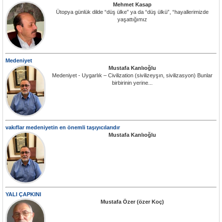
Mehmet Kasap
Ütopya günlük dilde “düş ülke” ya da “düş ülkü”, “hayallerimizde
yaşattığımız
Medeniyet
Mustafa Kanlıoğlu
Medeniyet - Uygarlık – Civilization (sivilizeyşın, sivilizasyon) Bunlar
birbirinin yerine...
vakıflar medeniyetin en önemli taşıyıcılarıdır
Mustafa Kanlıoğlu
YALI ÇAPKINI
Mustafa Özer (özer Koç)