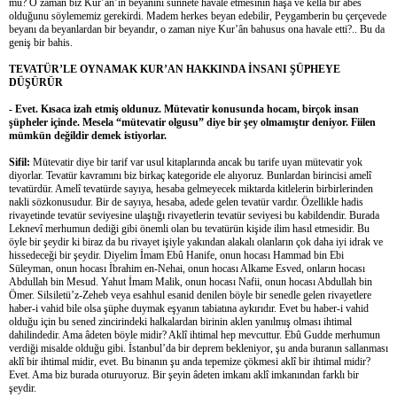
mü? O zaman biz Kur’ân’ın beyanını sünnete havale etmesinin hâşâ ve kellâ bir abes
olduğunu söylememiz gerekirdi. Madem herkes beyan edebilir, Peygamberin bu çerçevede
beyanı da beyanlardan bir beyandır, o zaman niye Kur’ân bahusus ona havale etti?.. Bu da
geniş bir bahis.
TEVATÜR’LE OYNAMAK KUR’AN HAKKINDA İNSANI ŞÜPHEYE
DÜŞÜRÜR
- Evet. Kısaca izah etmiş oldunuz. Mütevatir konusunda hocam, birçok insan
şüpheler içinde. Mesela “mütevatir olgusu” diye bir şey olmamıştır deniyor. Fiilen
mümkün değildir demek istiyorlar.
Sifil:
Mütevatir diye bir tarif var usul kitaplarında ancak bu tarife uyan mütevatir yok
diyorlar. Tevatür kavramını biz birkaç kategoride ele alıyoruz. Bunlardan birincisi amelî
tevatürdür. Amelî tevatürde sayıya, hesaba gelmeyecek miktarda kitlelerin birbirlerinden
nakli sözkonusudur. Bir de sayıya, hesaba, adede gelen tevatür vardır. Özellikle hadis
rivayetinde tevatür seviyesine ulaştığı rivayetlerin tevatür seviyesi bu kabildendir. Burada
Leknevî merhumun dediği gibi önemli olan bu tevatürün kişide ilim hasıl etmesidir. Bu
öyle bir şeydir ki biraz da bu rivayet işiyle yakından alakalı olanların çok daha iyi idrak ve
hissedeceği bir şeydir. Diyelim İmam Ebû Hanife, onun hocası Hammad bin Ebi
Süleyman, onun hocası İbrahim en-Nehai, onun hocası Alkame Esved, onların hocası
Abdullah bin Mesud. Yahut İmam Malik, onun hocası Nafii, onun hocası Abdullah bin
Ömer. Silsiletü’z-Zeheb veya esahhul esanid denilen böyle bir senedle gelen rivayetlere
haber-i vahid bile olsa şüphe duymak eşyanın tabiatına aykırıdır. Evet bu haber-i vahid
olduğu için bu sened zincirindeki halkalardan birinin aklen yanılmış olması ihtimal
dahilindedir. Ama âdeten böyle midir? Aklî ihtimal hep mevcuttur. Ebû Gudde merhumun
verdiği misalde olduğu gibi. İstanbul’da bir deprem bekleniyor, şu anda buranın sallanması
aklî bir ihtimal midir, evet. Bu binanın şu anda tepemize çökmesi aklî bir ihtimal midir?
Evet. Ama biz burada oturuyoruz. Bir şeyin âdeten imkanı aklî imkanından farklı bir
şeydir.