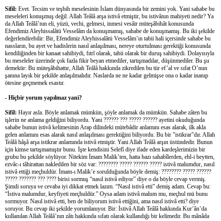
Sifil:
Evet. Tecsim ve teşbih meselesinin İslam dünyasında bir zemini yok. Yani sahabe bu
meseleleri konuşmuş değil. Allah Teâlâ arşa istivâ etmiştir, bu istivânın mahiyeti nedir? Ya
da Allah Teâlâ’nın eli, yüzü, vechi, gelmesi, inmesi vesâir müteşâbihât konusunda
Efendimiz Aleyhissalâtü Vesselâm da konuşmamış, sahabe de konuşmamış. Bu iki şekilde
değerlendirebilir: Bir, Efendimiz Aleyhissalâtü Vesselâm’ın tabii hali içersinde sahabe bu
nassların, bu ayet ve hadislerin nasıl anlaşılması, nereye oturtulması gerektiği konusunda
kendiliğinden bir kanaat sahibiydi, fıtrî olarak, tabii olarak bir duruş sahibiydi. Dolayısıyla
bu meseleler üzerinde çok fazla fikir beyan etmediler, tartışmadılar, düşünmediler. Bu şu
demektir: Bu müteşâbihattır, Allah Teâlâ hakkında zikredilen bu tür ef’al ve sıfat O’nun
şanına layık bir şekilde anlaşılmalıdır. Naslarda ne ne kadar gelmişse ona o kadar inanıp
ötesine geçmemek esastır.
- Hiçbir yorum yapılmaz yani?
Sifil:
Hayır asla. Böyle anlamak mümkün, şöyle anlamak da mümkün. Sahabe zâten bu
işlerin ne anlama geldiğini biliyordu. Yani ?????? ??? ????? ?????? ayetini okuduğunda
sahabe bunun istivâ kelimesinin Arap dilindeki mütebâdir anlamını esas alarak, ilk akla
gelen anlamını esas alarak nasıl anlaşılması gerektiğini biliyordu. Bu bir "istikrar"dır. Allah
Teâlâ hâşâ arşa istikrar anlamında istivâ etmiştir. Yani Allah Teâlâ arşın üstündedir. Bunun
için kimse tartışmamıştır bunu. İşte kendisini Selefî diye ifade eden kardeşlerimizin bir
grubu bu şekilde söylüyor. Nitekim İmam Malik’ten, hatta bazı sahabîlerden, ehl-i beytten,
ezvâc-ı tâhirattan nakledilen bir söz var: ???????? ????? ?????? ????? istivâ malumdur, nasıl
istivâ ettiği meçhuldür. İmam-ı Malik’e sorulduğunda böyle demiş: ???????? ????? ??????
????? ??????? ??? ???? birisi sormuş “nasıl istivâ ediyor” diye o da böyle cevap vermiş.
Şimdi soruya ve cevaba iyi dikkat etmek lazım. “Nasıl istivâ etti” demiş adam. Cevap bu:
“İstiva malumdur, keyfiyeti meçhuldür.” Oysa adam istivâ malum mu, meçhul mü bunu
sormuyor. Nasıl istivâ etti, ben de biliyorum istivâ ettiğini, ama nasıl istivâ etti? diye
soruyor. Bu cevap iki şekilde yorumlanıyor. Bir: İstivâ Allah Teâlâ hakkında Kur’ân’da
kullanılan Allah Teâlâ’nın zâtı hakkında sıfatı olarak kullandığı bir kelimedir. Bu mânâda