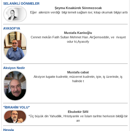
SELANİKLİ DÖNMELER
Şeyma Kısakürek Sönmezocak
Eğer ailenizin verdiği bilgi temeli sağlam ise; kitap okumak bilgiyi arttı
AYASOFYA
Mustafa Kanlıoğlu
Cennet mekân Fatih Sultan Mehmet Han. AkŞemseddin, ve rivayet
odur ki,Ayasofy
Aksiyon Nedir
Mustafa cabat
Aksiyon lugatte kudrettir, mücerret kudretin, işte, iş üzerinde, iş
halinde t
"İBRAHİM YOLU"
Ebubekir Sifil
"Üç büyük din Yahudilik, Hristiyanlık ve İslam tarihte herkesin bildiği bir
an
Heyula