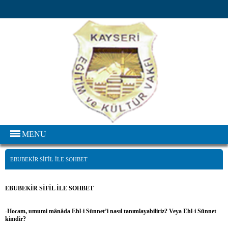
MENU
EBUBEKIR SIFIL ILE SOHBET
EBUBEKİR SİFİL İLE SOHBET
-Hocam, umumi mânâda Ehl-i Sünnet’i nasıl tanımlayabiliriz? Veya Ehl-i Sünnet
kimdir?