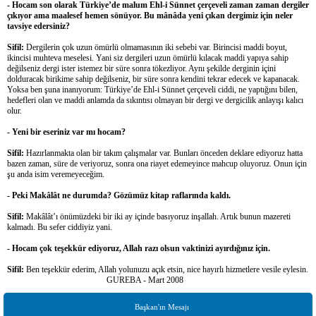
- Hocam son olarak Türkiye’de malum Ehl-i Sünnet çerçeveli zaman zaman dergiler
çıkıyor ama maalesef hemen sönüyor. Bu mânâda yeni çıkan dergimiz için neler
tavsiye edersiniz?
Sifil:
Dergilerin çok uzun ömürlü olmamasının iki sebebi var. Birincisi maddi boyut,
ikincisi muhteva meselesi. Yani siz dergileri uzun ömürlü kılacak maddi yapıya sahip
değilseniz dergi ister istemez bir süre sonra tökezliyor. Aynı şekilde derginin içini
dolduracak birikime sahip değilseniz, bir süre sonra kendini tekrar edecek ve kapanacak.
Yoksa ben şuna inanıyorum: Türkiye’de Ehl-i Sünnet çerçeveli ciddi, ne yaptığını bilen,
hedefleri olan ve maddi anlamda da sıkıntısı olmayan bir dergi ve dergicilik anlayışı kalıcı
olur.
- Yeni bir eseriniz var mı hocam?
Sifil:
Hazırlanmakta olan bir takım çalışmalar var. Bunları önceden deklare ediyoruz hatta
bazen zaman, süre de veriyoruz, sonra ona riayet edemeyince mahcup oluyoruz. Onun için
şu anda isim veremeyeceğim.
- Peki Makâlât ne durumda? Gözümüz kitap raflarında kaldı.
Sifil:
Makâlât’ı önümüzdeki bir iki ay içinde basıyoruz inşallah. Artık bunun mazereti
kalmadı. Bu sefer ciddiyiz yani.
- Hocam çok teşekkür ediyoruz, Allah razı olsun vaktinizi ayırdığınız için.
Sifil:
Ben teşekkür ederim, Allah yolunuzu açık etsin, nice hayırlı hizmetlere vesile eylesin.
GUREBA - Mart 2008
Başkan'ın Mesajı