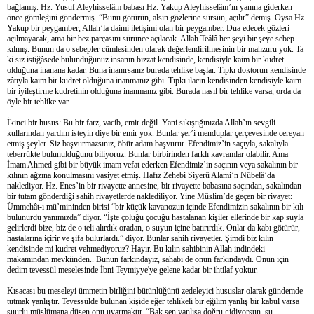
bağlamış. Hz. Yusuf Aleyhisselâm babası Hz. Yakup Aleyhisselâm’ın yanına giderken
önce gömleğini göndermiş. “Bunu götürün, alsın gözlerine sürsün, açılır” demiş. Oysa Hz.
Yakup bir peygamber, Allah’la daimi iletişimi olan bir peygamber. Dua edecek gözleri
açılmayacak, ama bir bez parçasını sürünce açılacak. Allah Teâlâ her şeyi bir şeye sebep
kılmış. Bunun da o sebepler cümlesinden olarak değerlendirilmesinin bir mahzuru yok. Ta
ki siz istiğâsede bulunduğunuz insanın bizzat kendisinde, kendisiyle kaim bir kudret
olduğuna inanana kadar. Buna inanırsanız burada tehlike başlar. Tıpkı doktorun kendisinde
zâtıyla kaim bir kudret olduğuna inanmanız gibi. Tıpkı ilacın kendisinden kendisiyle kaim
bir iyileştirme kudretinin olduğuna inanmanız gibi. Burada nasıl bir tehlike varsa, orda da
öyle bir tehlike var.
İkinci bir husus: Bu bir farz, vacib, emir değil. Yani sıkıştığınızda Allah’ın sevgili
kullarından yardım isteyin diye bir emir yok. Bunlar şer’i menduplar çerçevesinde cereyan
etmiş şeyler. Siz başvurmazsınız, öbür adam başvurur. Efendimiz’in saçıyla, sakalıyla
teberrükte bulunulduğunu biliyoruz. Bunlar birbirinden farklı kavramlar olabilir. Ama
İmam Ahmed gibi bir büyük imam vefat ederken Efendimiz’in saçının veya sakalının bir
kılının ağzına konulmasını vasiyet etmiş. Hafız Zehebi Siyerü Alami’n Nübelâ’da
naklediyor. Hz. Enes’in bir rivayette annesine, bir rivayette babasına saçından, sakalından
bir tutam gönderdiği sahih rivayetlerde naklediliyor. Yine Müslim’de geçen bir rivayet:
Ümmehât-ı mü’mininden birisi “bir küçük kavanozun içinde Efendimizin sakalının bir kılı
bulunurdu yanımızda” diyor. “İşte çoluğu çocuğu hastalanan kişiler ellerinde bir kap suyla
gelirlerdi bize, biz de o teli alırdık oradan, o suyun içine batırırdık. Onlar da kabı götürür,
hastalarına içirir ve şifa bulurlardı.” diyor. Bunlar sahih rivayetler. Şimdi biz kılın
kendisinde mi kudret vehmediyoruz? Hayır. Bu kılın sahibinin Allah indindeki
makamından mevkiinden.. Bunun farkındayız, sahabi de onun farkındaydı. Onun için
dedim tevessül meselesinde İbni Teymiyye'ye gelene kadar bir ihtilaf yoktur.
Kısacası bu meseleyi ümmetin birliğini bütünlüğünü zedeleyici hususlar olarak gündemde
tutmak yanlıştır. Tevessülde bulunan kişide eğer tehlikeli bir eğilim yanlış bir kabul varsa
şuurlu müslümana düşen onu uyarmaktır. “Bak sen yanlışa doğru gidiyorsun, şu