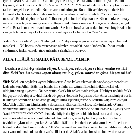
işte bu keşfu’s-sâk halidir.” Yani bir şeyin en kızgın en kabarık halidir bu yani. Bu bir
kıyamet, ahiret tasviridir. Kur’ân’da da ??? ???? ?? ??? buyrularak artık her şey kızıştı son
raddesine geldi demektedir. Bu mecazen anlatılmıştır. Buna Türkçe’de deyim deriz biz.
Deyimler bir takım kalıp ifadelerin farklı anlamlara dökülmüş halidir. “Seni yakarım
mesela”. Bu bir deyimdir. Ya da “elimden gelen budur” diyorsunuz. Sizin elinizde bir şey
var da onu ortaya koymuyorsunuz. Başvurmak demek mesela. Türkçede böyle şeyler çok
vardır. Burada mecazi bir anlatım vardır. Siz bunu hesaba katmadan bu ayeti böyle sakat bir
rivayetle tefsir etmeye kalkarsanız ortaya hâşâ ve kellâ ilâhi bir “sâk” çıkar.
Yahut "vaz-ı kadem" yani "Daha yok mu?" diye azıp köpüren cehenneme "ayak basmak"
meselesi… Dil konusunda mütehassıs alimler, buradaki "vaz-ı kadem"in, "susturmak,
sindirmek, teskin etmek" gibi anlamlara geldiğini söylüyor.
ALLAH TEÂLÂ’YI MAHLUKÂTA BENZETMEMEK
- Bazıları tevhidi üçe taksim ediyor. Uluhiyyet, rububiyyet ve isim ve sıfat tevhidi
diye. Selef’ten bu ayrımı yapan olmuş mu hiç, yoksa sonradan çıkan bir şey mi bu?
Sifil
: Selef’ten böyle bir ayrım bilmiyoruz. Ama kelâm uleması da vahdaniyet meselesini
izah ederken Allah Teâlâ’nın isimlerini, sıfatlarını, zâtını, fiillerini, hükümlerini tek
olduğuna vurgu yapmış. Bu bir bütün olarak bir anlam ifade ediyor. Uluhiyet tevhidi farklı
bir şeydir, rububiyet tevhidi farklı bir şeydir derseniz bu yanlış olur. Ama vahdaniyet vasfı,
hususiyeti içersinde ne anlama geldiğini biraz eşelediğinizde bu durum karşınıza çıkıyor.
Siz Allah Teâlâ’nın isimlerinde, sıfatlarında, zâtında, fiillerinde, hükümlerinde O’nun
vahdaniyet hususiyetini zedeleyecek biçimde O’na izafetlerde bulunursanız bu yanlış olur.
Yani ???? ???? ? ???? ?????? derseniz, böyle dediğiniz halde bir başkasından bir şey
isterseniz –bilhassa tevessül bahsinde bu malum çok tartışılan bir şey- bu rububiyet
tevhidine aykırı olur diyorlar. Ama Allah Teâlâ’nın isimlerinde, sıfatlarında ve fiillerinde
tevhid derken biz bunun sadece Allah’a mahsus bazı özelliklerin kullara atfedilmesini değil,
aynı zamanda mahlukata ait bazı özelliklerin de Allah’a atfedilmesinin bu tevhide zarar