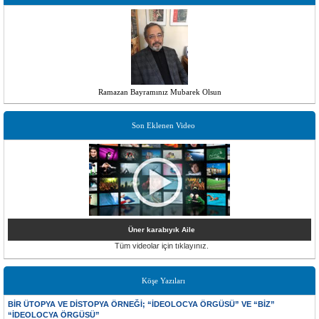
Ramazan Bayramınız Mubarek Olsun
Son Eklenen Video
Üner karabıyık Aile
Tüm videolar için tıklayınız.
Köşe Yazıları
BİR ÜTOPYA VE DİSTOPYA ÖRNEĞİ; “İDEOLOCYA ÖRGÜSÜ” VE “BİZ”
“İDEOLOCYA ÖRGÜSÜ”