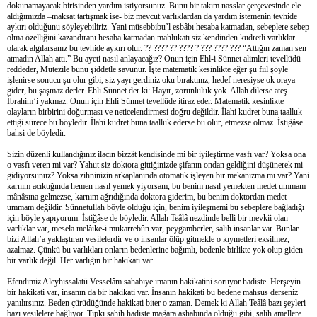
dokunamayacak birisinden yardım istiyorsunuz. Bunu bir takım nasslar çerçevesinde ele
aldığımızda –maksat tartışmak ise- biz mevcut varlıklardan da yardım istemenin tevhide
aykırı olduğunu söyleyebiliriz. Yani müsebbibu’l esbâbı hesaba katmadan, sebeplere sebep
olma özelliğini kazandıranı hesaba katmadan mahlukatı siz kendinden kudretli varlıklar
olarak algılarsanız bu tevhide aykırı olur. ?? ???? ?? ???? ? ??? ???? ??? “Attığın zaman sen
atmadın Allah attı.” Bu ayeti nasıl anlayacağız? Onun için Ehl-i Sünnet alimleri tevellüdü
reddeder, Mutezile bunu şiddetle savunur. İşte matematik kesinlikte eğer şu fiil şöyle
işlenirse sonucu şu olur gibi, siz yayı gerdiniz oku bıraktınız, hedef neresiyse ok oraya
gider, bu şaşmaz derler. Ehli Sünnet der ki: Hayır, zorunluluk yok. Allah dilerse ateş
İbrahim’i yakmaz. Onun için Ehli Sünnet tevellüde itiraz eder. Matematik kesinlikte
olayların birbirini doğurması ve neticelendirmesi doğru değildir. İlahi kudret buna taalluk
ettiği sürece bu böyledir. İlahi kudret buna taalluk ederse bu olur, etmezse olmaz. İstiğâse
bahsi de böyledir.
Sizin düzenli kullandığınız ilacın bizzât kendisinde mi bir iyileştirme vasfı var? Yoksa ona
o vasfı veren mi var? Yahut siz doktora gittiğinizde şifanın ondan geldiğini düşünerek mi
gidiyorsunuz? Yoksa zihninizin arkaplanında otomatik işleyen bir mekanizma mı var? Yani
karnım acıktığında hemen nasıl yemek yiyorsam, bu benim nasıl yemekten medet ummam
mânâsına gelmezse, karnım ağrıdığında doktora giderim, bu benim doktordan medet
ummam değildir. Sünnetullah böyle olduğu için, benim iyileşmemi bu sebeplere bağladığı
için böyle yapıyorum. İstiğâse de böyledir. Allah Teâlâ nezdinde belli bir mevkii olan
varlıklar var, mesela melâike-i mukarrebûn var, peygamberler, salih insanlar var. Bunlar
bizi Allah’a yaklaştıran vesilelerdir ve o insanlar ölüp gitmekle o kıymetleri eksilmez,
azalmaz. Çünkü bu varlıkları onların bedenlerine bağımlı, bedenle birlikte yok olup giden
bir varlık değil. Her varlığın bir hakikati var.
Efendimiz Aleyhissalatü Vesselâm sahabiye imanın hakikatini soruyor hadiste. Herşeyin
bir hakikati var, insanın da bir hakikati var. İnsanın hakikati bu bedene mahsus derseniz
yanılırsınız. Beden çürüdüğünde hakikati biter o zaman. Demek ki Allah Teâlâ bazı şeyleri
bazı vesilelere bağlıyor. Tıpkı sahih hadiste mağara ashabında olduğu gibi, salih amellere