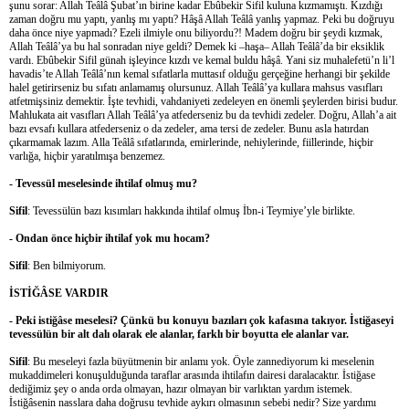
şunu sorar: Allah Teâlâ Şubat’ın birine kadar Ebûbekir Sifil kuluna kızmamıştı. Kızdığı
zaman doğru mu yaptı, yanlış mı yaptı? Hâşâ Allah Teâlâ yanlış yapmaz. Peki bu doğruyu
daha önce niye yapmadı? Ezeli ilmiyle onu biliyordu?! Madem doğru bir şeydi kızmak,
Allah Teâlâ’ya bu hal sonradan niye geldi? Demek ki –haşa– Allah Teâlâ’da bir eksiklik
vardı. Ebûbekir Sifil günah işleyince kızdı ve kemal buldu hâşâ. Yani siz muhalefetü’n li’l
havadis’te Allah Teâlâ’nın kemal sıfatlarla muttasıf olduğu gerçeğine herhangi bir şekilde
halel getirirseniz bu sıfatı anlamamış olursunuz. Allah Teâlâ’ya kullara mahsus vasıfları
atfetmişsiniz demektir. İşte tevhidi, vahdaniyeti zedeleyen en önemli şeylerden birisi budur.
Mahlukata ait vasıfları Allah Teâlâ’ya atfederseniz bu da tevhidi zedeler. Doğru, Allah’a ait
bazı evsafı kullara atfederseniz o da zedeler, ama tersi de zedeler. Bunu asla hatırdan
çıkarmamak lazım. Alla Teâlâ sıfatlarında, emirlerinde, nehiylerinde, fiillerinde, hiçbir
varlığa, hiçbir yaratılmışa benzemez.
- Tevessül meselesinde ihtilaf olmuş mu?
Sifil
: Tevessülün bazı kısımları hakkında ihtilaf olmuş İbn-i Teymiye’yle birlikte.
- Ondan önce hiçbir ihtilaf yok mu hocam?
Sifil
: Ben bilmiyorum.
İSTİĞÂSE VARDIR
- Peki istiğâse meselesi? Çünkü bu konuyu bazıları çok kafasına takıyor. İstiğaseyi
tevessülün bir alt dalı olarak ele alanlar, farklı bir boyutta ele alanlar var.
Sifil
: Bu meseleyi fazla büyütmenin bir anlamı yok. Öyle zannediyorum ki meselenin
mukaddimeleri konuşulduğunda taraflar arasında ihtilafın dairesi daralacaktır. İstiğase
dediğimiz şey o anda orda olmayan, hazır olmayan bir varlıktan yardım istemek.
İstiğâsenin nasslara daha doğrusu tevhide aykırı olmasının sebebi nedir? Size yardımı