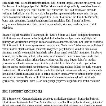
Ebûbekir Sifil
: Bismillâhirrahmânirrahîm. Ehl-i Sünnet’i teşhis etmenin birkaç yolu var.
Bunlardan birincisi geçmişte Ehl-i Bid’at fırkalarla münakaşa edilmiş meselelere bakmak.
Gerek usûl-i dinde gerek usûl-i fıkıhta Ehl-i Sünnet ile Ehl-i Bid’at fırkaları arasında
yaklaşım farklılıkları var. Bu kaynak anlayışından, epistemolojiden neş'et eden bir şey.
Buna bakarak bir istikamet tayini yapabiliriz. Kim Ehl-i Sünnet’tir, kim Ehl-i Bid’at’tır,
bunu tayin edebiliriz. İkincisi bugün tartışılan meselelere Ehl-i Sünnet’in ilkeleri
çerçevesinde bakarak kim Ehl-i Sünnet’in yanındadır, kim karşısındadır, bunu tesbit
edebiliriz.
İmam el-Eş’arî Makâlâtu’l-İslâmiyyîn’de “Ehlü’s-Sünne ve’l-Eser” dediği bir kesimden,
Ehl-i Sünnet ve’l-Cemaat’in hadis ağırlıklı kolundan bahsediyor, onların görüşlerini,
mümeyyiz vasıflarını zikrediyor. Bunlar arasında o dönemde mevcut Ehl-i Bid’at fırkalarla
Ehl-i Sünnet’i birbirinden ayıran temel hususlar var. Nedir onlar? Sahabeye saygı. Haber-i
vâhid’in delil olarak alınması, mütevâtir rivayetleri geçtik haber-i vâhid’in delil olarak
alınması, meşhûr ve mütevâtir hadislerle sabit olmuş amelî ve itikâdî hükümler, Sahabe'ye
hürmet, havz-ı Kevser, şefaat, kabir azabı, sırat, mîzân ve buna benzer hususlarda Ehl-i
Sünnet ve’l-Cemaat diğer fırkalardan ayrı duruyor. Biz buna bugün İslam’ın modern
yorumlarını dikkatte tutarak da yeni bir boyut katabiliriz. İslam’ın modern yorumları
derken sadece modernizmi kastetmiyoruz. Modern çağa mahsus İslâmî her türlü yorumu
kastediyoruz. Bunun içinde meâlciler ya da Kur’âniyyûn denen akım da var, bunun içinde
kendilerine Selefî diyen ama Selef’le farklı düşünen insanlar var ve tabii ki bunun içinde
modernistler de var. Bunların Ehl-i Sünnet ve’l-Cemaat itikadına aykırılık teşkil eden
görüşlerini, duruşlarını İmam Eş’arî’nin çizdiği çerçevede düşünebiliriz, tesbit edebiliriz.
EHL-İ SÜNNET KİMLERDİR?
Ehl-i Sünnet ve’l-Cemaat dediğimiz gövde üç ana koldan oluşuyor: Bunlardan birincisi
Ehl-i Sünnet kelâm alimleri. Yani Mâturidiler ve Eş’arîler. İkincisi hadis alimleri, üçüncüsü
de ehl-i tasavvuf. Ehl-i hadis ve ehl-i tasavvuf arasında Ehl-i Sünnet ve’l-Cemaat’in temel