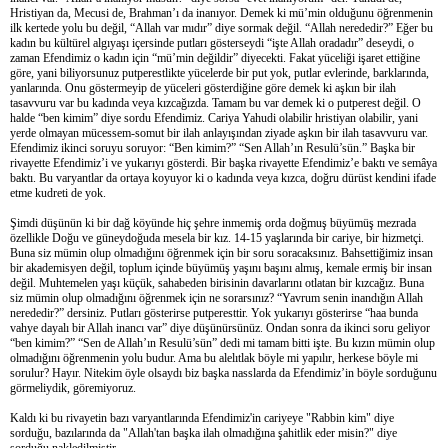
Hristiyan da, Mecusi de, Brahman’ı da inanıyor. Demek ki mü’min olduğunu öğrenmenin
ilk kertede yolu bu değil, “Allah var mıdır” diye sormak değil. “Allah nerededir?” Eğer bu
kadın bu kültürel algıyaşı içersinde putları gösterseydi “işte Allah oradadır” deseydi, o
zaman Efendimiz o kadın için “mü’min değildir” diyecekti. Fakat yüceliği işaret ettiğine
göre, yani biliyorsunuz putperestlikte yücelerde bir put yok, putlar evlerinde, barklarında,
yanlarında. Onu göstermeyip de yüceleri gösterdiğine göre demek ki aşkın bir ilah
tasavvuru var bu kadında veya kızcağızda. Tamam bu var demek ki o putperest değil. O
halde “ben kimim” diye sordu Efendimiz. Cariya Yahudi olabilir hristiyan olabilir, yani
yerde olmayan mücessem-somut bir ilah anlayışından ziyade aşkın bir ilah tasavvuru var.
Efendimiz ikinci soruyu soruyor: “Ben kimim?” “Sen Allah’ın Resulü’sün.” Başka bir
rivayette Efendimiz’i ve yukarıyı gösterdi. Bir başka rivayette Efendimiz’e baktı ve semâya
baktı. Bu varyantlar da ortaya koyuyor ki o kadında veya kızca, doğru dürüst kendini ifade
etme kudreti de yok.
Şimdi düşünün ki bir dağ köyünde hiç şehre inmemiş orda doğmuş büyümüş mezrada
özellikle Doğu ve güneydoğuda mesela bir kız. 14-15 yaşlarında bir cariye, bir hizmetçi.
Buna siz mümin olup olmadığını öğrenmek için bir soru soracaksınız. Bahsettiğimiz insan
bir akademisyen değil, toplum içinde büyümüş yaşını başını almış, kemale ermiş bir insan
değil. Muhtemelen yaşı küçük, sahabeden birisinin davarlarını otlatan bir kızcağız. Buna
siz mümin olup olmadığını öğrenmek için ne sorarsınız? “Yavrum senin inandığın Allah
nerededir?” dersiniz. Putları gösterirse putperesttir. Yok yukarıyı gösterirse “haa bunda
vahye dayalı bir Allah inancı var” diye düşünürsünüz. Ondan sonra da ikinci soru geliyor
“ben kimim?” “Sen de Allah’ın Resulü’sün” dedi mi tamam bitti işte. Bu kızın mümin olup
olmadığını öğrenmenin yolu budur. Ama bu alelıtlak böyle mi yapılır, herkese böyle mi
sorulur? Hayır. Nitekim öyle olsaydı biz başka nasslarda da Efendimiz’in böyle sorduğunu
görmeliydik, göremiyoruz.
Kaldı ki bu rivayetin bazı varyantlarında Efendimiz'in cariyeye "Rabbin kim" diye
sorduğu, bazılarında da "Allah'tan başka ilah olmadığına şahitlik eder misin?" diye
sorduğu nakledilmiştir.