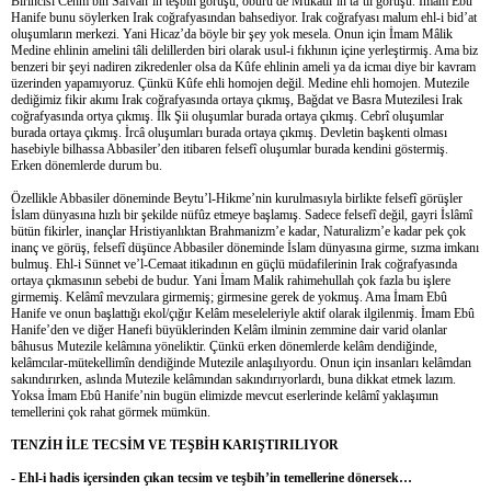
Birincisi Cehm bin Safvan’ın teşbih görüşü, öbürü de Mukâtil’in ta’tîl görüşü. İmam Ebû
Hanife bunu söylerken Irak coğrafyasından bahsediyor. Irak coğrafyası malum ehl-i bid’at
oluşumların merkezi. Yani Hicaz’da böyle bir şey yok mesela. Onun için İmam Mâlik
Medine ehlinin amelini tâli delillerden biri olarak usul-i fıkhının içine yerleştirmiş. Ama biz
benzeri bir şeyi nadiren zikredenler olsa da Kûfe ehlinin ameli ya da icmaı diye bir kavram
üzerinden yapamıyoruz. Çünkü Kûfe ehli homojen değil. Medine ehli homojen. Mutezile
dediğimiz fikir akımı Irak coğrafyasında ortaya çıkmış, Bağdat ve Basra Mutezilesi Irak
coğrafyasında ortya çıkmış. İlk Şii oluşumlar burada ortaya çıkmış. Cebrî oluşumlar
burada ortaya çıkmış. İrcâ oluşumları burada ortaya çıkmış. Devletin başkenti olması
hasebiyle bilhassa Abbasiler’den itibaren felsefî oluşumlar burada kendini göstermiş.
Erken dönemlerde durum bu.
Özellikle Abbasiler döneminde Beytu’l-Hikme’nin kurulmasıyla birlikte felsefî görüşler
İslam dünyasına hızlı bir şekilde nüfûz etmeye başlamış. Sadece felsefî değil, gayri İslâmî
bütün fikirler, inançlar Hristiyanlıktan Brahmanizm’e kadar, Naturalizm’e kadar pek çok
inanç ve görüş, felsefî düşünce Abbasiler döneminde İslam dünyasına girme, sızma imkanı
bulmuş. Ehl-i Sünnet ve’l-Cemaat itikadının en güçlü müdafilerinin Irak coğrafyasında
ortaya çıkmasının sebebi de budur. Yani İmam Malik rahimehullah çok fazla bu işlere
girmemiş. Kelâmî mevzulara girmemiş; girmesine gerek de yokmuş. Ama İmam Ebû
Hanife ve onun başlattığı ekol/çığır Kelâm meseleleriyle aktif olarak ilgilenmiş. İmam Ebû
Hanife’den ve diğer Hanefi büyüklerinden Kelâm ilminin zemmine dair varid olanlar
bâhusus Mutezile kelâmına yöneliktir. Çünkü erken dönemlerde kelâm dendiğinde,
kelâmcılar-mütekellimîn dendiğinde Mutezile anlaşılıyordu. Onun için insanları kelâmdan
sakındırırken, aslında Mutezile kelâmından sakındırıyorlardı, buna dikkat etmek lazım.
Yoksa İmam Ebû Hanife’nin bugün elimizde mevcut eserlerinde kelâmî yaklaşımın
temellerini çok rahat görmek mümkün.
TENZİH İLE TECSİM VE TEŞBİH KARIŞTIRILIYOR
- Ehl-i hadis içersinden çıkan tecsim ve teşbih’in temellerine dönersek…