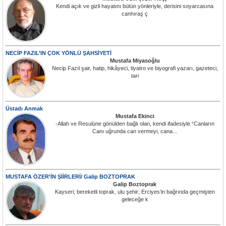
Kendi açık ve gizli hayatını bütün yönleriyle, derisini soyarcasına
canhıraş ç
NECİP FAZIL’IN ÇOK YÖNLÜ ŞAHSİYETİ
Mustafa Miyasoğlu
Necip Fazıl şair, hatip, hikâyeci, tiyatro ve biyografi yazarı, gazeteci,
tari
Üstadı Anmak
Mustafa Ekinci
-Allah ve Resulüne gönülden bağlı olan, kendi ifadesiyle “Canların
Canı uğrunda can vermeyi, cana...
MUSTAFA ÖZER’İN ŞİİRLERİ/ Galip BOZTOPRAK
Galip Boztoprak
Kayseri; bereketli toprak, ulu şehir; Erciyes’in bağrında geçmişten
geleceğe k