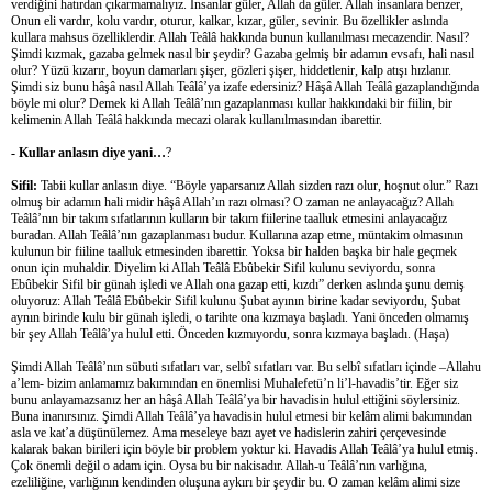
verdiğini hatırdan çıkarmamalıyız. İnsanlar güler, Allah da güler. Allah insanlara benzer,
Onun eli vardır, kolu vardır, oturur, kalkar, kızar, güler, sevinir. Bu özellikler aslında
kullara mahsus özelliklerdir. Allah Teâlâ hakkında bunun kullanılması mecazendir. Nasıl?
Şimdi kızmak, gazaba gelmek nasıl bir şeydir? Gazaba gelmiş bir adamın evsafı, hali nasıl
olur? Yüzü kızarır, boyun damarları şişer, gözleri şişer, hiddetlenir, kalp atışı hızlanır.
Şimdi siz bunu hâşâ nasıl Allah Teâlâ’ya izafe edersiniz? Hâşâ Allah Teâlâ gazaplandığında
böyle mi olur? Demek ki Allah Teâlâ’nın gazaplanması kullar hakkındaki bir fiilin, bir
kelimenin Allah Teâlâ hakkında mecazi olarak kullanılmasından ibarettir.
- Kullar anlasın diye yani…
?
Sifil:
Tabii kullar anlasın diye. “Böyle yaparsanız Allah sizden razı olur, hoşnut olur.” Razı
olmuş bir adamın hali midir hâşâ Allah’ın razı olması? O zaman ne anlayacağız? Allah
Teâlâ’nın bir takım sıfatlarının kulların bir takım fiilerine taalluk etmesini anlayacağız
buradan. Allah Teâlâ’nın gazaplanması budur. Kullarına azap etme, müntakim olmasının
kulunun bir fiiline taalluk etmesinden ibarettir. Yoksa bir halden başka bir hale geçmek
onun için muhaldir. Diyelim ki Allah Teâlâ Ebûbekir Sifil kulunu seviyordu, sonra
Ebûbekir Sifil bir günah işledi ve Allah ona gazap etti, kızdı” derken aslında şunu demiş
oluyoruz: Allah Teâlâ Ebûbekir Sifil kulunu Şubat ayının birine kadar seviyordu, Şubat
aynın birinde kulu bir günah işledi, o tarihte ona kızmaya başladı. Yani önceden olmamış
bir şey Allah Teâlâ’ya hulul etti. Önceden kızmıyordu, sonra kızmaya başladı. (Haşa)
Şimdi Allah Teâlâ’nın sübuti sıfatları var, selbî sıfatları var. Bu selbî sıfatları içinde –Allahu
a’lem- bizim anlamamız bakımından en önemlisi Muhalefetü’n li’l-havadis’tir. Eğer siz
bunu anlayamazsanız her an hâşâ Allah Teâlâ’ya bir havadisin hulul ettiğini söylersiniz.
Buna inanırsınız. Şimdi Allah Teâlâ’ya havadisin hulul etmesi bir kelâm alimi bakımından
asla ve kat’a düşünülemez. Ama meseleye bazı ayet ve hadislerin zahiri çerçevesinde
kalarak bakan birileri için böyle bir problem yoktur ki. Havadis Allah Teâlâ’ya hulul etmiş.
Çok önemli değil o adam için. Oysa bu bir nakisadır. Allah-u Teâlâ’nın varlığına,
ezeliliğine, varlığının kendinden oluşuna aykırı bir şeydir bu. O zaman kelâm alimi size