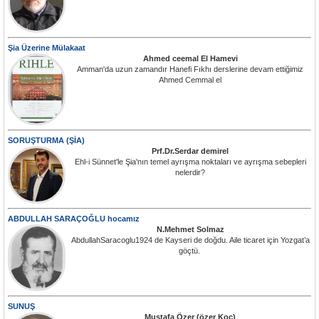
Şia Üzerine Mülakaat
Ahmed ceemal El Hamevi
Amman'da uzun zamandır Hanefi Fıkhı derslerine devam ettiğimiz
Ahmed Cemmal el
SORUŞTURMA (ŞİA)
Prf.Dr.Serdar demirel
Ehl-i Sünnet'le Şia'nın temel ayrışma noktaları ve ayrışma sebepleri
nelerdir?
ABDULLAH SARAÇOĞLU hocamız
N.Mehmet Solmaz
AbdullahSaracoglu1924 de Kayseri de doğdu. Aile ticaret için Yozgat’a
göçtü.
SUNUŞ
Mustafa Özer (özer Koç)