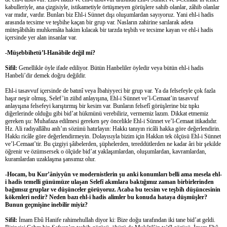
kabulleriyle, ana çizgisiyle, istikametiyle örtüşmeyen görüşlere sahib olanlar, zâhib olanlar
var mıdır, vardır. Bunları biz Ehl-i Sünnet dışı oluşumlardan sayıyoruz. Yani ehl-i hadis
arasında tecsime ve teşbihe kaçan bir grup var. Nasların zahirine sarılarak adeta
müteşâbihâtı muhkemâta hakim kılacak bir tarzda teşbih ve tecsime kayan ve ehl-i hadis
içersinde yer alan insanlar var.
-Müşebbihetü’l-Hanâbile değil mi?
Sifil:
Genellikle öyle ifade ediliyor. Bütün Hanbeliler öyledir veya bütün ehl-i hadis
Hanbeli’dir demek doğru değildir.
Ehl-i tasavvuf içersinde de batınî veya İbahiyyeci bir grup var. Ya da felsefeyle çok fazla
haşır neşir olmuş, Selef’in zühd anlayışına, Ehl-i Sünnet ve’l-Cemaat’in tasavvuf
anlayışına felsefeyi karıştırmış bir kesim var. Bunların felsefî görüşlerine biz tıpkı
diğerlerinde olduğu gibi bid’at hükmünü verebiliriz, vermemiz lazım. Dikkat etmemiz
gereken şu: Muhafaza edilmesi gereken şey öncelikle Ehl-i Sünnet ve’l-Cemaat itikadıdır.
Hz. Ali radıyallâhu anh’ın sözünü hatırlayın: Hakkı tanıyın ricâli hakka göre değerlendirin.
Hakkı ricâle göre değerlendirmeyin. Dolayısıyla bizim için Hakkın tek ölçüsü Ehl-i Sünnet
ve’l-Cemaat’tir. Bu çizgiyi şâibelerden, şüphelerden, tereddütlerden ne kadar âri bir şekilde
öğrenir ve özümsersek o ölçüde bid’at yaklaşımlardan, oluşumlardan, kavramlardan,
kuramlardan uzaklaşma şansımız olur.
-Hocam, bu Kur’âniyyûn ve modernistlerin şu anki konumları belli ama mesela ehl-
i hadis temelli günümüze ulaşan Selefî akımlara baktığımız zaman birbirlerinden
bağımsız gruplar ve düşünceler görüyoruz. Acaba bu tecsim ve teşbih düşüncesinin
kökenleri nedir? Neden bazı ehl-i hadis alimler bu konuda hataya düşmüşler?
Bunun geçmişine inebilir miyiz?
Sifil:
İmam Ebû Hanife rahimehullah diyor ki: Bize doğu tarafından iki tane bid’at geldi.