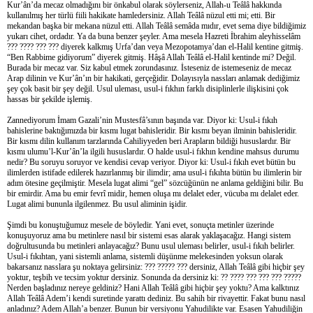
Kur’ân’da mecaz olmadığını bir önkabul olarak söylerseniz, Allah-u Teâlâ hakkında
kullanılmış her türlü fiili hakikate hamledersiniz. Allah Teâlâ nüzul etti mi; etti. Bir
mekandan başka bir mekana nüzul etti. Allah Teâlâ semâda mıdır, evet sema diye bildiğimiz
yukarı cihet, ordadır. Ya da buna benzer şeyler. Ama mesela Hazreti İbrahim aleyhisselâm
??? ???? ??? ??? diyerek kalkmış Urfa’dan veya Mezopotamya’dan el-Halil kentine gitmiş.
“Ben Rabbime gidiyorum” diyerek gitmiş. Hâşâ Allah Teâlâ el-Halil kentinde mi? Değil.
Burada bir mecaz var. Siz kabul etmek zorundasınız. İsteseniz de istemeseniz de mecaz
Arap dilinin ve Kur’ân’ın bir hakikati, gerçeğidir. Dolayısıyla nassları anlamak dediğimiz
şey çok basit bir şey değil. Usul uleması, usul-i fıkhın farklı disiplinlerle ilişkisini çok
hassas bir şekilde işlemiş.
Zannediyorum İmam Gazali’nin Mustesfâ’sının başında var. Diyor ki: Usul-i fıkıh
bahislerine baktığımızda bir kısmı lugat bahisleridir. Bir kısmı beyan ilminin bahisleridir.
Bir kısmı dilin kullanım tarzlarında Cahiliyyeden beri Arapların bildiği hususlardır. Bir
kısmı ulumu’l-Kur’ân’la ilgili hususlardır. O halde usul-i fıkhın kendine mahsus durumu
nedir? Bu soruyu soruyor ve kendisi cevap veriyor. Diyor ki: Usul-i fıkıh evet bütün bu
ilimlerden istifade edilerek hazırlanmış bir ilimdir; ama usul-i fıkıhta bütün bu ilimlerin bir
adım ötesine geçilmiştir. Mesela lugat alimi “gel” sözcüğünün ne anlama geldiğini bilir. Bu
bir emirdir. Ama bu emir fevrî midir, hemen oluşa mı delalet eder, vücuba mı delalet eder.
Lugat alimi bununla ilgilenmez. Bu usul aliminin işidir.
Şimdi bu konuştuğumuz mesele de böyledir. Yani evet, sonuçta metinler üzerinde
konuşuyoruz ama bu metinlere nasıl bir sistemi esas alarak yaklaşacağız. Hangi sistem
doğrultusunda bu metinleri anlayacağız? Bunu usul uleması belirler, usul-i fıkıh belirler.
Usul-i fıkıhtan, yani sistemli anlama, sistemli düşünme melekesinden yoksun olarak
bakarsanız nasslara şu noktaya gelirsiniz: ??? ????? ??? dersiniz, Allah Teâlâ gibi hiçbir şey
yoktur, teşbih ve tecsim yoktur dersiniz. Sonunda da dersiniz ki: ?? ???? ??? ??? ??? ?????
Nerden başladınız nereye geldiniz? Hani Allah Teâlâ gibi hiçbir şey yoktu? Ama kalktınız
Allah Teâlâ Adem’i kendi suretinde yarattı dediniz. Bu sahih bir rivayettir. Fakat bunu nasıl
anladınız? Adem Allah’a benzer. Bunun bir versiyonu Yahudilikte var. Esasen Yahudiliğin