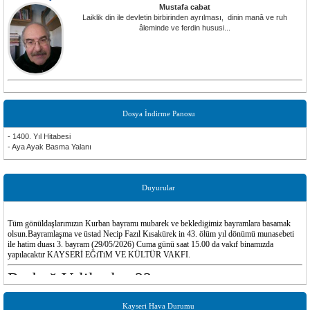
Mustafa cabat
Laiklik din ile devletin birbirinden ayrılması, dinin manâ ve ruh
âleminde ve ferdin hususi...
Dosya İndirme Panosu
- 1400. Yıl Hitabesi
- Aya Ayak Basma Yalanı
Duyurular
Tüm gönüldaşlarımızın Kurban bayramı mubarek ve bekledigimiz bayramlara basamak
olsun.Bayramlaşma ve üstad Necip Fazıl Kısakürek in 43. ölüm yıl dönümü munasebeti
ile hatim duası 3. bayram (29/05/2026) Cuma günü saat 15.00 da vakıf binamızda
yapılacaktır KAYSERİ EĞiTiM VE KÜLTÜR VAKFI.
Başbuğ Velilerden 33
Ezelle ebed arası Allah'a doğru giden evliya kervanları arasında en şanlısına ait 33 kolbaşılı
"Altun Halka - Silsile-i Zeheb" çerçevesidir ki, keyfiyet ölçüsüyle temel sayısını, bütün
Kayseri Hava Durumu