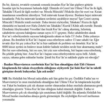
Bu bir, ikincisi, tevatürle oynamak sonunda insanları Kur’ân’dan şüpheye götürür.
İnsanlar işin bu boyutunun farkında değil. Elimizde el-Cezeri’nin Ulûmu’l Kur’ân ile ilgili,
Tabakâtu’l Kurrâ ile ilgili eserleri var. Mesela Müncidü’l Mukriîn diye bir eseri var. Kıraat
imamlarının senedlerini zikrediyor. Yedi mütevatir kıraat diyoruz. Bunların hepsi mütevatir
kıraatlardır. Peki bu mütevatir kıratların ravilerini sayabiliyor muyuz? İşte Cezeri saymış
Müncidü’l Mukriîn isimli eserinde. Daha ötesini söyleyelim; Tabakatu’l Kurra ile ilgili
elimizdeki en hacimli eser Hafız Zehebi’nin Tabakâtu’l Kurrâi’l Kibâr adlı eseridir. Burada
Efendimiz Aleyhissalatü Vesselâm’dan bizzât Kur’ân’ı almış ahzetmiş, hıfzetmiş
sahabelerin sayısına baktığımız zaman sayısı 4-5’i geçmez. Hafız sahabilerden alarak
Kur’an’ı ezberleyenlerin sayısına baktığımızda rakam en fazla 15’i bulur. Daha yukarıya
çıkmaz. Bu demektir ki Kur’ân’ı baştan sona ezberleyen sadece 15 tane sahabi var. Eğer
tevatür diye bir şey yoksa Kur’ân’ın bize naklinde de problem var demektir. Kur’ân’ın
6600 küsur ayetini on binlerce insan kitleler halinde nesilden nesile bize aktarmamış mıdır?
Biri bir sure ezberlemiş, biri on sure, biri yüz sure ezberlemiş, biri baştan sona ezberlemiş.
Bu şekilde gelmiş bize. Ama Kur’ân’ı baştan sona ezberleyenlerin sayısı belli. Adede,
sayıya, rakama gelen miktarlar bunlar. Şimdi biz Kur’ân’ın naklinde şüphe mi edeceğiz?
- Bazıları Muavvizeteyn surelerinin Kur’ân’dan olmadığına dair Ehl-i Sünnet
kitaplarında bir takım rivayetlerin olduğunu söyleyerek Şia’daki Kur’ân’ın tahrifi
görüşüne destek buluyorlar. İşin aslı nedir?
Sifil
: Bu Abdullah bin Mesud radıyallahu anh’dan gelen bir şey. Özellikle Fatiha’nın ve
Muavvizeteyn’in onun mushafında olmadığına dair Ulûmu’l Kur’ân kitaplarında kayıtlar
var. Fakat bu bunların çok sık okunan sureler olmasından dolayı mushafa alınmasına gerek
olmadığını gösterir. Yoksa Kur’ân’dan olduğunu kabul etmemek değildir. Fatiha ve
Muavvizeteyn çok sık okunduğu için unutulması kabil değildir. Bu anlamda Abdullah bin
Mesud bunları mushafına almaya gerek görmemiştir. Bu söylediğim Kevserî merhumun
yorumudur.