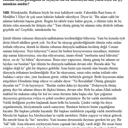
mümkün müdür?
Sifil:
Mümkündür. Ruhların böyle bir tesir kabiliyeti vardır. Fahreddin Razi bunu el-
Metâlibu’l Âliye’de çok uzun bahisler halinde zikrediyor. Diyor ki: “Bir adam salih bir
adamın kabrinin başına gitsin. Bugün kü tabirle trans haline geçsin, o ölünün ruhu ile bu
dirinin ruhu arasında bir iletişim olur.” Yani ölmüş gitmiş bir adamın ruhu dirilerle irtibata
geçebilir mi? Geçebilir, mümkündür bu.
Şimdi ölünün ruhunun dünyayla taallukatının kesilmediğini biliyoruz. Yani bu konuda öyle
derin felsefi tahillere gerek yok. Siz Kur’ân okuyup gönderdiğinizde ölünün ruhu ondan
istifade ediyorsa, demek ki ölünün ruhunun dünyayla taallukatı kesilmiş değil. Cenaze
namazı kılıyoruz. Niye kılıyoruz? Cansız bir bedeni koyuyorsunuz musallaya, önünüze
alıp namaz kılıyorsunuz, ona dua ediyorsunuz, imam efendi “merhumu nasıl bilirsiniz”
diyor, siz de “iyi biliriz” diyorsunuz. Bunu niye yapıyoruz, ölmüş gitmiş bir adamın ne
faydası var bundan? İşte ölünün bu dünyayla taallukatı devam eder. Burada akla “bu
istiğâse değil ki” gibi bir düşünce gelebilir. Ama bizim için önemli olan burada ölünün
dünyayla irtibatının kesilmediğidir. Kur’ân okursunuz, onun ruhu ondan istifade eder.
Sadaka-i cariye olur, yine faydasını görür, ruhlar birbiriyle görüşür. Bedir kuyusuna atılan
müşriklere Efendimiz hitap ediyor ve sahabe diyor: “Ya Resulallah! Ölmüş gitmişler
duyarlar mı?” O da buyuruyor: “Bunlar sizden daha iyi duyarlar.” Dolayısıyla ölmüş
gitmiş diye bir adamın dünya ile ilişkisi bitmez, devam eder. Hele bu adam Allah indinde
makbul bir makama sahip bir kul ise onun durumu daha başka olur. İşte çoğumuz
duyuyoruz görüyoruz evliya ve şehid cesetleri çürümüyor. Bu bir varlık mertebesidir.
Varlık dediğimiz şeyden başlamak lazım belki bu konuda. Çünkü varlığı biz duyu
organlarımızla, hissiyatımızla sınırlı sanıyoruz. Bunların birincisi bizim yaşadığımız
hayattır. Bir başkası şehidin hayatıdır. Bir başkası meleklerin yaşadığı varlık mertebesidir.
Mesela bir başkası İsa Aleyhisselam’ın varlık mertebesi. Halen yaşıyor ve tekrar gelecek.
Bu mesele biraz da “his” meselesi. Yani insanın derununda duyması gereken bir şey. Bir
“hâl” hâli. Ama tekraren söyleyeyim bunu yapmak farz değil, vacib değil. Bir insan bunu