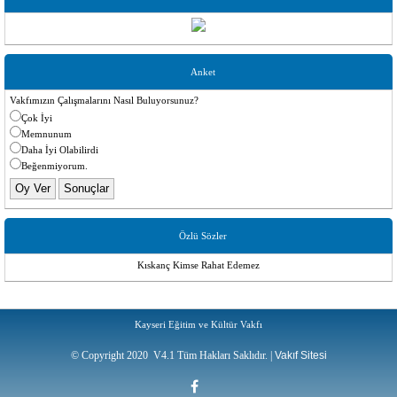
kainat gibi O'ndan alır.
«Velîler Ordusu» kitabında hayatı anlatılan 333 Velînin içine, «Bir» sayısını Allah
Resulüne verdikten sonra mukaddes emaneti O’ndan alıp günümüze kadar getiren,
O’nunla beraber 33 büyük velî, esere bilhassa alınmamıştı. ...
Anket
Vakfımızın Çalışmalarını Nasıl Buluyorsunuz?
Çok İyi
Memnunum
Daha İyi Olabilirdi
Beğenmiyorum.
Özlü Sözler
Kıskanç Kimse Rahat Edemez
Kayseri Eğitim ve Kültür Vakfı
© Copyright 2020 V4.1 Tüm Hakları Saklıdır. |
Vakıf Sitesi