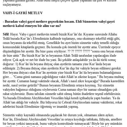
yapmasa günaha girmez. Ama bunu meşru çerçeve içinde yapanları da şirk ve küfürle
suçlayamayız.
VAHY-İ GAYRİ METLUV
- Buradan vahyi gayri metluve geçecektim hocam. Ehli Sünnetten vahyi gayri
metluvü kabul etmeyen bir alim var mı?
Sifil
: Hayır. Vahy-i gayri metluvün temeli bizzât Kur’ân’dır. Kıyame suresinde Allahu
Teâlâ burada Kur’ân’ı Efendimizin kalbinde toplamayı, ona okutmayı tekeffül ettiği gibi,
onun beyanını da tekeffül etmiş. Genellikle bu ayet bizim sünnetin vahiy temelli olduğu
konusundaki kitaplarda geçmez. Bu konuda çok önemli bir ayettir ama. Üzerinde epeyce
düşündüğüm bir ayettir. Bu bize şunu söylüyor: ?? ?? ????? ????? “sonra onu beyan etmek
de bize aittir.” Bu bizzât Kur’ân’ın beyanının Allah Teâlâ tarafından yapılacağını ifade
ediyor. Çok açık ve net bir ifade bu yani. İki şekilde anlaşılabilir ya da iki türlü sonuç
doğurur: 1) Kur’ân’da beyana ihtiyaç olan ayetlerin tamamı yine Kur’ânda beyan
edilmiştir. 2) Beyana ihtiyaç olan ayetlerin Kur’ân dışı bir vahiyle beyan edilmesi gerekir.
Her beyana ihtiyacı olan Kur’ân ayetinin yine bizzât Kur’ân’da beyanını bulamadığımıza
göre… “Cuma günü namaza çağrıldığınız vakit Allah’ın zikrine koşun.” Bu beyana muhtaç
bir ayettir. Cumanın hangi vaktinde olacak, Allah’ı nasıl zikre koşacağız? Burada kastedilen
nedir, nasıl yerine getirilir? Bunun beyanını Efendimiz ortaya koymuş. Siz sünnetin
vahiyden bağımsız olduğunu söylerseniz Cuma namazı diye bir namaz olmadığını çok
rahat söylersiniz. Bunu tafsilatı sünnetle sabit olmuş bütün ibadetlere teşmil edebilirsiniz.
Ya burada Efendimiz Aleyhhiselatü Vesselâm hâşâ kendi içtihadıyla yaptı bunları. Ya da
Allah’tan aldığı bir vahiyle. Biz biliyoruz ki Cebrail Aleyhisselam namaz vakitlerini, rekat
adetlerini bizzât Efendimize öğretmiş ve imamlık yapmış.
Sünnetin vahiy kaynaklı olmasında şaşılacak bir durum yok, olmaması zâten aykırı.
Kur’ân, Efendimiz Aleyhissalatü Vesselâm’ın ortaya koyduğu tatbikata, fiiliyata, amellere
bir beyan yetkisi tanıyacak, bunu vahyin kontrolünde tutmayacak! Böyle bir şey mümkün