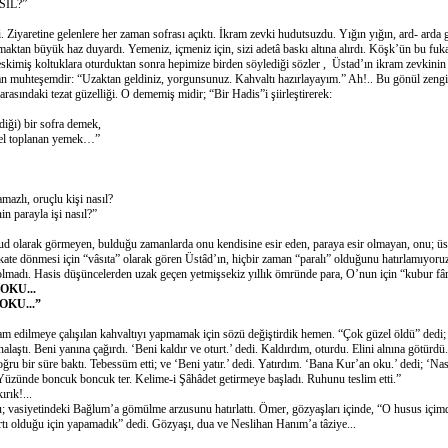
SIL?”
aretine gelenlere her zaman sofrası açıktı. İkram zevki hudutsuzdu. Yığın yığın, ard- arda g
aktan büyük haz duyardı. Yemeniz, içmeniz için, sizi adetâ baskı altına alırdı. Köşk’ün bu fuka
skimiş koltuklara oturduktan sonra hepimize birden söylediği sözler , Üstad’ın ikram zevkinin e
n muhteşemdir: “Uzaktan geldiniz, yorgunsunuz. Kahvaltı hazırlayayım.” Ah!.. Bu gönül zenginl
arasındaki tezat güzelliği. O dememiş midir; “Bir Hadis”i şiirleştirerek:
i) bir sofra demek,
toplanan yemek…”
ı, oruçlu kişi nasıl?
parayla işi nasıl?”
arak görmeyen, bulduğu zamanlarda onu kendisine esir eden, paraya esir olmayan, onu; üst
kate dönmesi için “vâsıta” olarak gören Üstâd’ın, hiçbir zaman “paralı” olduğunu hatırlamıyor
olmadı. Hasis düşüncelerden uzak geçen yetmişsekiz yıllık ömründe para, O’nun için “kubur fâr
OKU...
OKU...”
ilmeye çalışılan kahvaltıyı yapmamak için sözü değiştirdik hemen. “Çok güzel öldü” dedi;
alaştı. Beni yanına çağırdı. ‘Beni kaldır ve oturt.’ dedi. Kaldırdım, oturdu. Elini alnına götürdü
oğru bir süre baktı. Tebessüm etti; ve ‘Beni yatır.’ dedi. Yatırdım. ‘Bana Kur’an oku.’ dedi; ‘Na
zünde boncuk boncuk ter. Kelime-i Şâhâdet getirmeye başladı. Ruhunu teslim etti.”
ık!...
siyetindeki Bağlum’a gömülme arzusunu hatırlattı. Ömer, gözyaşları içinde, “O husus içimd
rtı olduğu için yapamadık” dedi. Gözyaşı, dua ve Neslihan Hanım’a tâziye...