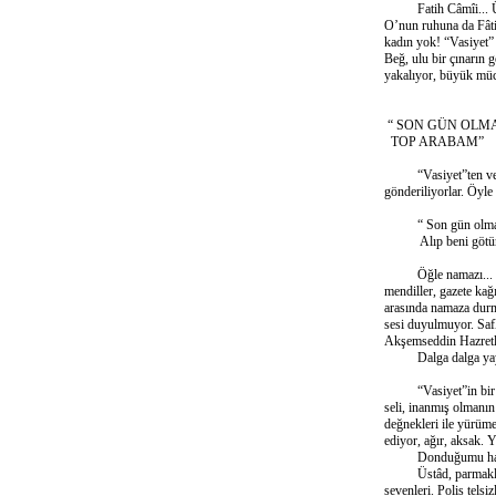
Fatih Câmîi... Üstâd
O’nun ruhuna da Fâti
kadın yok! “Vasiyet”
Beğ, ulu bir çınarın 
yakalıyor, büyük müca
“ SON GÜN OLM
TOP ARABAM”
“Vasiyet”ten ve İslâ
gönderiliyorlar. Öyl
“ Son gün olmasın
Alıp beni götürsü
Öğle namazı... Yanı
mendiller, gazete kağ
arasında namaza durm
sesi duyulmuyor. Safl
Akşemseddin Hazretler
Dalga dalga yayılı
“Vasiyet”in bir şartı
seli, inanmış olmanın 
değnekleri ile yürüme
ediyor, ağır, aksak. 
Donduğumu hatır
Üstâd, parmaklar üze
sevenleri. Polis tels