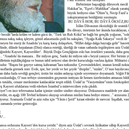
Fikir Kulübü”nde birleştiler.
Birbirimize başsağlığı dileyecek mecâl k
Hakikat”in, “Eşref-i Mahlûkat” olarak yarattı
büyük hediyesi olan “Ölüm”ü, Necip Fazıl’a 
yakıştıramayan benliğimiz susmuştu.
BU DÂVÂ HOR, BU DÂVÂ ÖKSÜZ,B
İslâm Dâvasının öksüzlüğü ile orantılı 
Bu dâvayı, ömrünün her ânında kucaklayan, 
nce berzâh”larda kelâm ve kalem gücü ile, “Türk’ün Ruh Kökü”ne bağlı bir gençlik yoğuran, “so
uza nakış nakış işleyen, gönül atlasımızda çizili bu nakışları, “Ayağa Kalk Sakarya” vecdi ile 
eyen bir enerji ile Anadolu’yu karış karış dolaşırken, “Millet dalga dalga bayrağa gelir” hasret
inde, dilinde hırpalanan (Dini) olanca estetiği, tâzeliği ile vatan sathında örgüleştiren aziz Üst
iğindeki Kayseri, Kayserililer!.. Büyük Doğu Gençliğinin eski has örnekleri yanında, daha genç n
... “Anadolu’da manzara... Bir milyon genç. Sanki iki milyon nâr-ı beyzâ yanıyor. Her birinin y
n teşkilâtçılığına ve bunun tabiî neticesi olan devlet kuruculuğu vasfına âşıktır. Militarist 
udur. “Başını bir gayeye satmış kahraman”lara tutkundur. Çevresindekileri, imanın kemâl nokta
asıflarda görmek ister. Evde, işte, her yerde ve her şeyde “disiplin”, ”nizâm”, O’nun bayılırcası
an daha fazla sevdiği gençleri, üstün bir nizâm anlayışı içinde seyretmeye doyamazdı. Söğüt F
ı suskunluğu, O’nun terbiye sisteminden geçmenin imtiyazı ile hemen üzerlerinden atmasını bil
 tutuldu, cenaze merâsimine katılacaklar tespit edildi. Üstâd’ın “Vasiyetnâme”sinin fotokopileri
neş Kayseri ufuklarına vedâ ederken İstanbul’a müteveccihen yola çıkıldı.
 en ince teferruatına kadar içimize sindire sindire okuyoruz. Dokuzuncu maddede yer alan v
rdin, en aşağı 100 Tevhid kelimesi okuyup sevabının mislini bana hediye etmesi...” arzusunu 
iyoruz. Aramızda Üstâd’ın aziz ruhu için “Yâsin-i Şerif” kıraat edenler de mevcut. İnşallah, vasi
a zamanda yerine getireceğiz.
E
...
 ordusunu Kayseri’den kursa yeridir.” diyen aziz Üstâd’ı sevmek liyâkatine sâhip Kayserilile