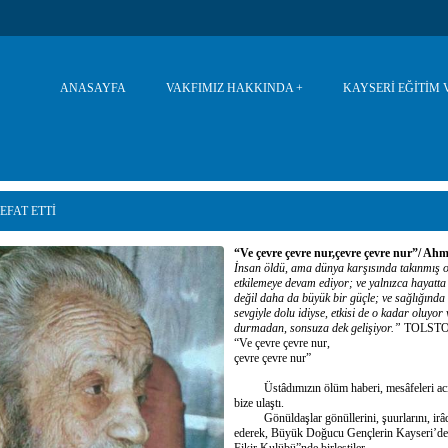
ANASAYFA
VAKFIMIZ HAKKINDA
KAYSERİ EĞİTİM 
EFAT ETTI
“Ve çevre çevre nur,çevre çevre nur”/ 
İnsan öldü, ama dünya karşısında takınmış ol
etkilemeye devam ediyor; ve yalnızca hayatt
değil daha da büyük bir güçle; ve sağlığında 
sevgiyle dolu idiyse, etkisi de o kadar oluyor 
durmadan, sonsuza dek gelişiyor.”
TOLST
“Ve çevre çevre nur,
çevre çevre nur”
Üstâdımızın ölüm haberi, mesâfeleri acı çığ
bize ulaştı.
Gönüldaşlar gönüllerini, şuurlarını, irâdel
ederek, Büyük Doğucu Gençlerin Kayseri’de