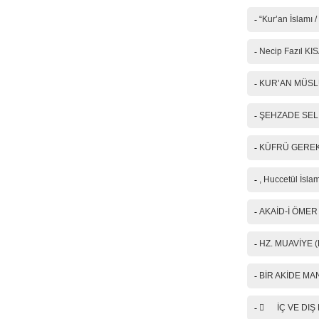
Mail
-
“Kur’an İslamı 
Telefon
-
Necip Fazıl KI
Mesajınız(*)
-
KUR’AN MÜSLÜMA
-
ŞEHZADE SELİM
IP Adresiniz
-
KÜFRÜ GEREKT
Güvenlik kod
-
, Huccetül İslam
-
AKAİD-İ ÖMER
-
HZ. MUAVİYE 
-
BİR AKİDE MA
-
 İÇ VE DIŞ