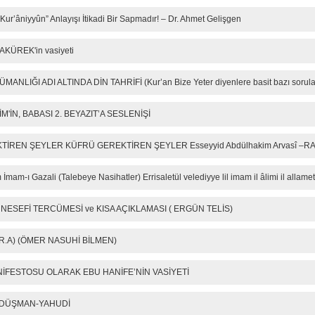
/ Kur’âniyyûn” Anlayışı İtikadi Bir Sapmadır! – Dr. Ahmet Gelişgen
SAKÜREK'in vasiyeti
NLIĞI ADI ALTINDA DİN TAHRİFİ (Kur’an Bize Yeter diyenlere basit bazı sorula
'İN, BABASI 2. BEYAZIT’A SESLENİŞİ
İREN ŞEYLER KÜFRÜ GEREKTİREN ŞEYLER Esseyyid Abdülhakim Arvasî –RAB
216.73.216.152
u
 İmam-ı Gazali (Talebeye Nasihatler) Errisaletül velediyye lil imam il âlimi il allamet
 NESEFİ TERCÜMESİ ve KISA AÇIKLAMASI ( ERGÜN TELİS)
(R.A) (ÖMER NASUHİ BİLMEN)
NİFESTOSU OLARAK EBU HANİFE’NİN VASİYETİ
 DÜŞMAN-YAHUDİ