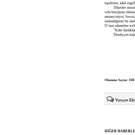
tepelerine, tabiî engel
Dikenler arasında, t
vefa borçlarını ödeme
mezara iniyor. Sessiz
ummadığımız bir anda
O’nun rahmetine tesl
“Kalır dudaklarda 
Ebediyyen kalaca
Okunma Sayısı: 168
Yorum Ek
Ad Soyad(*)
DİĞER HABERL