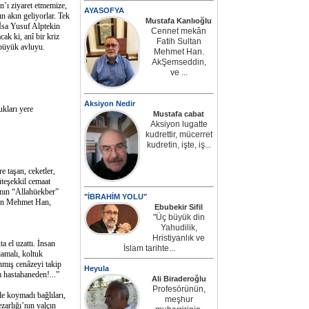
’ı ziyaret etmemize,
AYASOFYA
 akın geliyorlar. Tek
Mustafa Kanlıoğlu
İsa Yusuf Alptekin
Cennet mekân
ak ki, anî bir kriz
Fatih Sultan
 büyük avluyu.
Mehmet Han.
AkŞemseddin,
ve ...
Aksiyon Nedir
kları yere
Mustafa cabat
Aksiyon lugatte
kudrettir, mücerret
kudretin, işte, iş...
taşan, ceketler,
üteşekkil cemaat
mın “Allahüekber”
"İBRAHİM YOLU"
ltan Mehmet Han,
Ebubekir Sifil
"Üç büyük din
Yahudilik,
Hristiyanlık ve
 el uzattı. İnsan
İslam tarihte...
ijamalı, koltuk
nmış cenâzeyi takip
Heyula
m hastahaneden!...”
Ali Biraderoğlu
Profesörünün,
e koymadı bağlıları,
meşhur
arlığı’nın yalçın