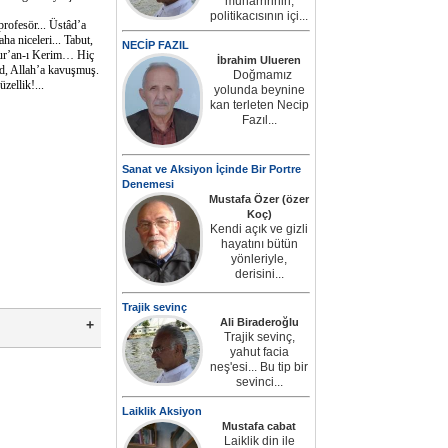
muharririnin,
politikacısının içi...
rofesör... Üstâd’a
a niceleri... Tabut,
NECİP FAZIL
 Kur’an-ı Kerim… Hiç
İbrahim Ulueren
âd, Allah’a kavuşmuş.
Doğmamız
zellik!...
yolunda beynine
kan terleten Necip
Fazıl...
Sanat ve Aksiyon İçinde Bir Portre
Denemesi
Mustafa Özer (özer
Koç)
Kendi açık ve gizli
hayatını bütün
yönleriyle,
derisini...
Trajik sevinç
Ali Biraderoğlu
Trajik sevinç,
yahut facia
neş'esi... Bu tip bir
sevinci...
Laiklik Aksiyon
Mustafa cabat
Laiklik din ile