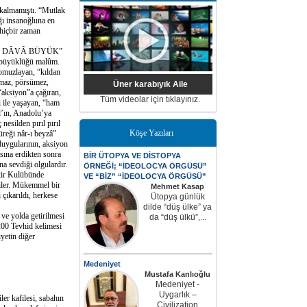
almamıştı. “Mutlak
ğı insanoğluna en
hiçbir zaman
U DÂVÂ BÜYÜK”
büyüklüğü malûm.
omuzlayan, “kıldan
lmaz, pörsümez,
Üner karabıyık Aile
“aksiyon”a çağıran,
Tüm videolar için tıklayınız.
i ile yaşayan, “ham
âd’ın, Anadolu’ya
esilden pırıl pırıl
Köşe Yazıları
üreği nâr-ı beyzâ”
duygularının, aksiyon
sına erdikten sonra
BİR ÜTOPYA VE DİSTOPYA
na sevdiği olgulardır.
ÖRNEĞİ; “İDEOLOCYA ÖRGÜSÜ”
ikir Kulübünde
VE “BİZ” “İDEOLOCYA ÖRGÜSÜ”
diler. Mükemmel bir
Mehmet Kasap
 çıkarıldı, herkese
Ütopya günlük
dilde “düş ülke” ya
e yolda getirilmesi
da “düş ülkü”,...
200 Tevhid kelimesi
yetin diğer
Medeniyet
Mustafa Kanlıoğlu
Medeniyet -
Uygarlık –
r kafilesi, sabahın
Civilization