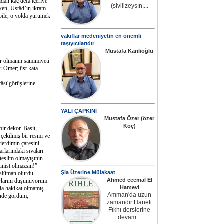
ıdan kaç defa içeriye
(sivilizeyşın,...
rken, Üstâd’ın ikram
bile, o yolda yürümek
vakıflar medeniyetin en önemli
taşıyıcılarıdır
Mustafa Kanlıoğlu
r olmanın samimiyeti
lu Ömer; üst kata
âsî görüşlerine
YALI ÇAPKINI
Mustafa Özer (özer
Koç)
ir dekor. Basit,
 çekilmiş bir resmi ve
derdimin çaresini
rlarındaki sıvaları
teslim olmayışının
ünist olmazsın!”
Şia Üzerine Mülakaat
üslüman olurdu.
Ahmed ceemal El
orlarını düşünüyorum
Hamevi
nda hakikat olmamış.
Amman'da uzun
linde gördüm,
zamandır Hanefi
Fıkhı derslerine
devam...