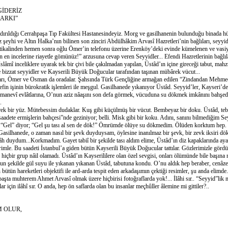
GİDERİZ
ARKI”
ldığı Cerrahpaşa Tıp Fakültesi Hastanesindeyiz. Morg ve gasilhanenin bulunduğu binada hü
z şeyhi ve Altın Halka’nın bilinen son zinciri Abdülhâkim Arvasî Hazretleri’nin bağlıları, seyyid
ntikalinden hemen sonra oğlu Ömer’in telefonu üzerine Erenköy’deki evinde kümelenen ve vasi
in en incelerine riayetle gömünüz!” arzusuna cevap veren Seyyidler... Efendi Hazretlerinin bağlıl
lâmî inceliklere uyarak tek bir çivi bile çakılmadan yapılan, Üstâd’ın içine gireceği tabut, mahz
bizzat seyyidler ve Kayserili Büyük Doğucular tarafından taşınan mübârek vücut...
 Ömer ve Osman da oradalar. Şahsında Türk Gençliğine armağan edilen “Zindandan Mehm
n işinin bürokratik işlemleri ile meşgul. Gasilhanede yıkanıyor Üstâd. Seyyid’ler, Kayseri’de
 manevî evlâtlarına, O’nun aziz nâaşını son defa görmek, vücuduna su dökmek imkânını bahşediyo
.
 yüz. Mütebessim dudaklar. Kuş gibi küçülmüş bir vücut. Bembeyaz bir doku. Üstâd, tebes
saadete ermişlerin bahçesi”nde geziniyor; belli. Misk gibi bir koku. Adını, sanını bilmediğim Se
“Gel” diyor; “Gel şu tası al sen de dök!” Ömrümde ölüye su dökmedim. Ölüden korktum hep. H
asilhanede, o zaman nasıl bir şevk duyduysam, öylesine inanılmaz bir şevk, bir zevk iksiri dö
h duydum...Korkmadım. Gayet tabiî bir şekilde tası aldım elime, Üstâd’ın diz kapaklarında ay
imle. Bu saadeti İstanbul’a giden bütün Kayserili Büyük Doğucular tattılar. Gözlerimizle görd
a hiçbir grup nâil olamadı. Üstâd’ın Kayserililere olan özel sevgisi, onları ölümünde bile başına 
kilde gül suyu ile yıkanan yıkanan Üstâd, tabutuna kondu. O’nu aldık hep beraber, cenâze
 bütün hareketleri objektifi ile ard-arda tespit eden arkadaşımın çektiği resimler, şu anda elimde
 başta muhterem Ahmet Arvasî olmak üzere hiçbirisi fotoğraflarda yok!... İlâhi sır.. “Seyyid”lik
r için ilâhî sır. O anda, hep ön saflarda olan bu insanlar meçhûller âlemine mi gittiler?..
M OLUR,