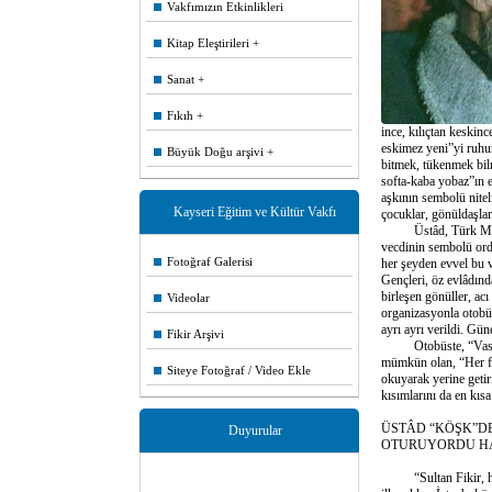
Vakfımızın Etkinlikleri
Kitap Eleştirileri
Sanat
Fıkıh
ince, kılıçtan keski
eskimez yeni”yi ruhum
Büyük Doğu arşivi
bitmek, tükenmek bilm
softa-kaba yobaz”ın el
aşkının sembolü nitel
Kayseri Eğitim ve Kültür Vakfı
çocuklar, gönüldaşlar
Üstâd, Türk Milletini
vecdinin sembolü ord
Fotoğraf Galerisi
her şeyden evvel bu v
Gençleri, öz evlâdınd
birleşen gönüller, ac
Videolar
organizasyonla otobüs
ayrı ayrı verildi. Gü
Fikir Arşivi
Otobüste, “Vasiyet”i
mümkün olan, “Her fe
Siteye Fotoğraf / Video Ekle
okuyarak yerine getir
kısımlarını da en kıs
ÜSTÂD “KÖŞK”D
Duyurular
OTURUYORDU HA!
“Sultan Fikir, hassa
Tüm gönüldaşlarımızın Kurban