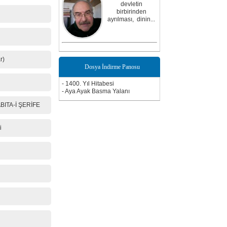
devletin
birbirinden
ayrılması, dinin...
r)
Dosya İndirme Panosu
- 1400. Yıl Hitabesi
- Aya Ayak Basma Yalanı
ITA-İ ŞERİFE
i