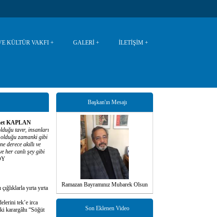
VE KÜLTÜR VAKFI
GALERİ
İLETİŞİM
Başkan'ın Mesajı
Ahmet KAPLAN
duğu tavır, insanları
a olduğu zamanki gibi
ne derece akıllı ve
ve her canlı şey gibi
OY
Ramazan Bayramınız Mubarek Olsun
lıklarla yırta yırta
erini tek’e irca
Son Eklenen Video
ki karargâhı “Söğüt