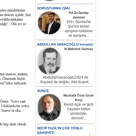
SORUŞTURMA (ŞİA)
elen misafirlerine
Prf.Dr.Serdar
ra dekoru içinde, bizi
demirel
vlâda intikalini
Ehl-i Sünnet'le
iği!... Ölü evi ve
Şia'nın temel
ayrışma noktaları
ve ayrışma...
ABDULLAH SARAÇOĞLU hocamız
N.Mehmet Solmaz
ün inancın, imânın,
AbdullahSaracoglu1924 de
uz. Ömründe hiçbir
Kayseri de doğdu. Aile ticaret...
esi”nden farksızdı.
SUNUŞ
Mustafa Özer (özer
Koç)
 Ömer. “Gece saat
Kendi açık ve gizli
. Ufuklarda bir yolcu
hayatını bütün
s Suresi’ni oku...’
yönleriyle,
derisini...
e hep ukde olarak
NECİP FAZIL’IN ÇOK YÖNLÜ
ŞAHSİYETİ