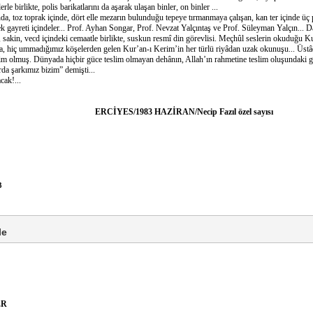
lerle birlikte, polis barikatlarını da aşarak ulaşan binler, on binler ...
oz toprak içinde, dört elle mezarın bulunduğu tepeye tırmanmaya çalışan, kan ter içinde üç p
k gayreti içindeler... Prof. Ayhan Songar, Prof. Nevzat Yalçıntaş ve Prof. Süleyman Yalçın... Dah
, sakin, vecd içindeki cemaatle birlikte, suskun resmî din görevlisi. Meçhûl seslerin okuduğu
, hiç ummadığımız köşelerden gelen Kur’an-ı Kerim’in her türlü riyâdan uzak okunuşu... Üst
im olmuş. Dünyada hiçbir güce teslim olmayan dehânın, Allah’ın rahmetine teslim oluşundaki gü
şarkımız bizim” demişti...
k!...
ERCİYES/1983 HAZİRAN/Necip Fazıl özel sayısı
3
le
ER