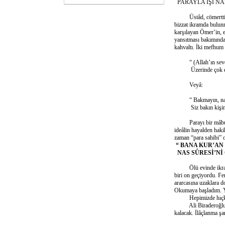
PARAYLA İŞİ NA
Üstâd, cömertti. Ziy
bizzat ikramda bulunm
karşılayan Ömer’in, e
yansıtması bakımında
kahvaltı. İki mefhum 
“ (Allah’ın sevdiğ
Üzerinde çok el 
Veyâ:
“ Bakmayın, namazl
Siz bakın kişinin 
Parayı bir mâbud ol
ideâlin hayalden haki
zaman “para sahibi” 
“ BANA KUR’AN 
NAS SÛRESİ’Nİ 
Ölü evinde ikram ed
biri on geçiyordu. Fen
ararcasına uzaklara d
Okumaya başladım. Yü
Hepimizde hıçkır
Ali Biraderoğlu; va
kalacak. İlâçlanma şa