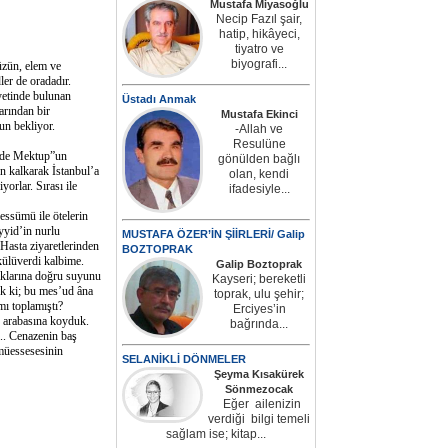
Mustafa Miyasoğlu
Necip Fazıl şair,
hatip, hikâyeci,
tiyatro ve
biyografi...
zün, elem ve
ler de oradadır.
yetinde bulunan
Üstadı Anmak
arından bir
Mustafa Ekinci
un bekliyor.
-Allah ve
Resulüne
ede Mektup”un
gönülden bağlı
n kalkarak İstanbul’a
olan, kendi
rlar. Sırası ile
ifadesiyle...
sümü ile ötelerin
yyid’in nurlu
MUSTAFA ÖZER’İN ŞİİRLERİ/ Galip
asta ziyaretlerinden
BOZTOPRAK
külüverdi kalbime.
Galip Boztoprak
aklarına doğru suyunu
Kayseri; bereketli
ük ki; bu mes’ud âna
toprak, ulu şehir;
mı toplamıştı?
Erciyes’in
 arabasına koyduk.
bağrında...
... Cenazenin baş
 müessesesinin
SELANİKLİ DÖNMELER
Şeyma Kısakürek
Sönmezocak
Eğer ailenizin
verdiği bilgi temeli
sağlam ise; kitap...