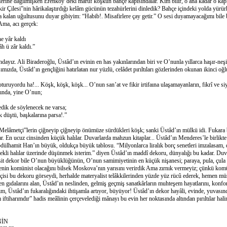
 üzerine dağılmışken Erenköy’deki mâruf köşkün bahçe kapısındalar. Kim bilir, o ana kadar o kap
ir Çilesi”nin hârikalaştırdığı kelâm gücünün tezahürlerini dinledik? Bahçe içindeki yolda yürü
a kalan uğultusunu duyar gibiyim: “Habib!. Misafirlere çay getir.” O sesi duyamayacağımı bile 
 Ama, acı gerçek:
 yâr kaldı
 zâr kaldı.”
 Ali Biraderoğlu, Üstâd’ın evinin en has yakınlarından biri ve O’nunla yıllarca haşır-neşi
rşımızda, Üstâd’ın gençliğini hatırlatan nur yüzlü, celâdet pırıltıları gözlerinden okunan ikinci oğ
ordu ha!... Köşk, köşk, köşk... O’nun san’at ve fikir irtifaına ulaşamayanların, fikrî ve siy
ında, yine O’nun;
k de söylenecek ne varsa;
tü, başkalarına parsa!.”
“Melâmetçi”lerin çiğneyip çiğneyip önümüze sürdükleri köşk; sanki Üstâd’ın mülkü idi. Fukara b
ar. En ucuz cinsinden küçük halılar. Duvarlarda mahzun kitaplar... Üstâd’ın Menderes’le birlikte
ülhamit Han’ın büyük, oldukça büyük tablosu. “Milyonlarca liralık borç senetleri imzalasam, 
ekli halılar üzerinde düşünmek isterim.” diyen Üstâd’ın maddî dekoru, dünyalığı bu kadar. Duva
it dekor bile O’nun büyüklüğünün, O’nun samimiyetinin en küçük nişanesi; paraya, pula, çula 
Senin komünist olacağını bilsek Moskova’nın yarısını verirdik Ama zırnık vermeyiz; çünkü kom
çisi bu dekoru görseydi, herhalde materyalist telâkkilerinden yüzde yüz rücû ederek, hemen m
n gıdalarını alan, Üstâd’ın neslinden, gelmiş geçmiş sanatkârların muhteşem hayatlarını, konf
m, Üstâd’ın fukaralığındaki ihtişamla artıyor, büyüyor! Üstâd’ın dekor hayâli, evinde, yuvası
iftiharımdır” hadis meâlinin çerçevelediği mânayı bu evin her noktasında altından pırıltılar ha
NİN