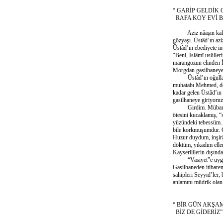
“ GARİP GELDİK 
RAFA KOY EVİ B
Aziz nâaşın kaldırı
gözyaşı. Üstâd’ın azi
Üstâd’ın ebediyete i
“Beni, İslâmî usûller
marangozun elinden İs
Morgdan gasilhaneye 
Üstâd’ın oğulları,
muhatabı Mehmed, defi
kadar gelen Üstâd’ın
gasilhaneye giriyoruz
Girdim. Mübarek bir
ötesini kucaklamış, “
yüzündeki tebessüm. 
bile korkmuşumdur. G
Huzur duydum, inşirâ
döktüm, yıkadım eller
Kayserililerin dışınd
“Vasiyet”e uygun şe
Gasilhaneden itibaren
sahipleri Seyyid’ler,
anlamını müdrik olanla
“ BİR GÜN AKŞA
BİZ DE GİDERİZ”