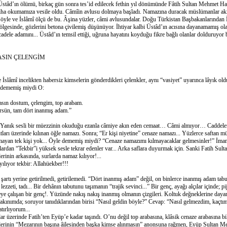
’ın ölümü, birkaç gün sonra tes’id edilecek fethin yıl dönümünde Fâtih Sultan Mehmet Han
ha okumamıza vesile oldu. Câmîin avlusu dolmaya başladı. Namazına duracak müslümanlar akın
 öyle ve İslâmî ölçü de bu. Âşina yüzler, câmi avlusundalar. Doğu Türkistan Başbakanlarından 
gölgesinde, gözlerini betona çivilemiş düşünüyor. İhtiyar kalbi Üstâd’ın acısına dayanamamış olac
dele adamını... Üstâd’ın temsil ettiği, uğruna hayatını koyduğu fikre bağlı olanlar dolduruyor
ASIN ÇELENGİM
mî incelikten habersiz kimselerin gönderdikleri çelenkler, aynı “vasiyet” uyarınca lâyık oldu
e dememiş miydi O:
 dostum, çelengim, top arabam.
n, tam dört inanmış adam.”
k sesli bir müezzinin okuduğu ezanla câmiye akın eden cemaat… Câmi almıyor… Caddelere 
ıtları üzerinde kılınan öğle namazı. Sonra; “Er kişi niyetine” cenaze namazı... Yüzlerce saftan m
ayan tek kişi yok... Öyle dememiş miydi? “Cenaze namazımı kılmayacaklar gelmesinler!” İma
ardan “Tekbir”i yüksek sesle tekrar edenler var... Arka saflara duyurmak için. Sanki Fatih Su
inin arkasında, surlarda namaz kılıyor!...
yor tekbir: Allahüekber!!!
 yerine getirilmedi, getirilemedi. “Dört inanmış adam” değil, on binlerce inanmış adam tabuta
lezzeti, tadı... Bir dehânın tabutunu taşımanın “trajik sevinci...” Bir genç, ayağı alçılar içinde; p
ye çalışan bir genç!. Yüzünde nakış nakış inanmış olmanın çizgileri. Koltuk değneklerine daya
Yakınımda; soruyor tanıdıklarından birisi “Nasıl geldin böyle?” Cevap: “Nasıl gelmezdim, kaçtı
lıyorum...
rinde Fatih’ten Eyüp’e kadar taşındı. O’nu değil top arabasına, klâsik cenaze arabasına bil
izlerinin “Mezarının başına âilesinden başka kimse alınmasın” anonsuna rağmen, Eyüp Sultan Mez